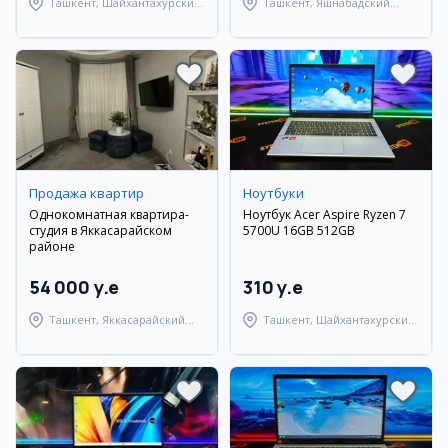
Ташкент, Шайхантахурский
Ташкент, Яшнабадский
район
район
Продажа квартир
Ноутбуки
Однокомнатная квартира-
Ноутбук Acer Aspire Ryzen 7
студия в Яккасарайском
5700U 16GB 512GB
районе
54 000 y.e
310 y.e
Ташкент, Яккасарайский
Ташкент, Шайхантахурский
район
район