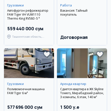
Грузовики
Работа
Автофургон рефрижератор
Вакансия: Тайный
FAW Tiger VH VUM1110
покупатель
Thermo King RV580 -5 ⁰
559 440 000 сум
Договорная
Ташкентская область,
Ташкентский район
Грузовики
Аренда квартир
Поливомоечная машина
Сдается квартира в ЖК Skyline
FAW Tiger 6 м³
Towers, Мирабадский район,
3 комнаты, 6 этаж, 140 м²
577 696 000 сум
1 500 y.e