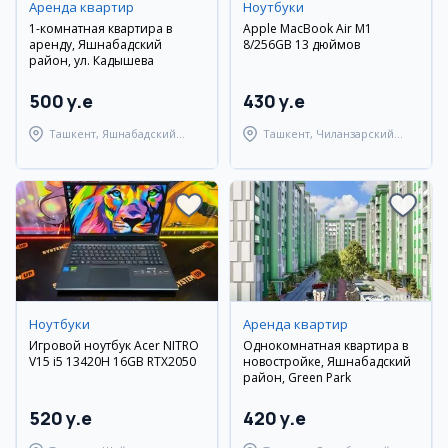
Аренда квартир
Ноутбуки
1-комнатная квартира в
Apple MacBook Air M1
аренду, Яшнабадский
8/256GB 13 дюймов
район, ул. Кадышева
500 y.e
430 y.e
Ташкент, Яшнабадский
Ташкент, Чиланзарский
район
район
Ноутбуки
Аренда квартир
Игровой ноутбук Acer NITRO
Однокомнатная квартира в
V15 i5 13420H 16GB RTX2050
новостройке, Яшнабадский
район, Green Park
520 y.e
420 y.e