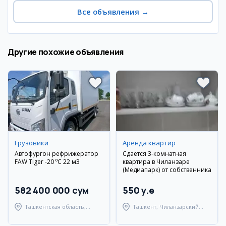
Все объявления
→
Другие похожие объявления
Грузовики
Аренда квартир
Автофургон рефрижератор
Сдается 3-комнатная
FAW Tiger -20 ⁰C 22 м3
квартира в Чиланзаре
(Медиапарк) от собственника
582 400 000 сум
550 y.e
Ташкентская область,
Ташкент, Чиланзарский
Ташкентский район
район