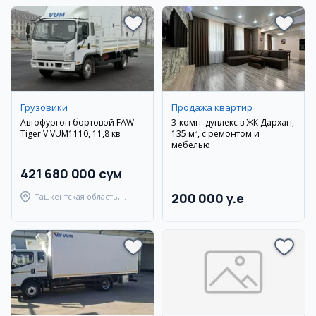
Грузовики
Продажа квартир
Автофургон бортовой FAW
3-комн. дуплекс в ЖК Дархан,
Tiger V VUM1110, 11,8 кв
135 м², с ремонтом и
мебелью
421 680 000 сум
200 000 y.e
Ташкентская область,
Ташкентский район