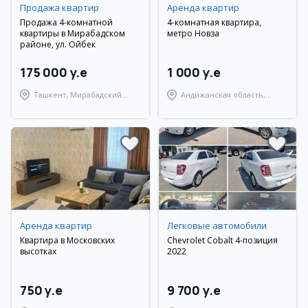
Продажа квартир
Аренда квартир
Продажа 4-комнатной
4-комнатная квартира,
квартиры в Мирабадском
метро Новза
районе, ул. Ойбек
175 000 y.e
1 000 y.e
Ташкент, Мирабадский
Андижанская область,
район
город Андижан
Аренда квартир
Легковые автомобили
Квартира в Московских
Chevrolet Cobalt 4-позиция
высотках
2022
750 y.e
9 700 y.e