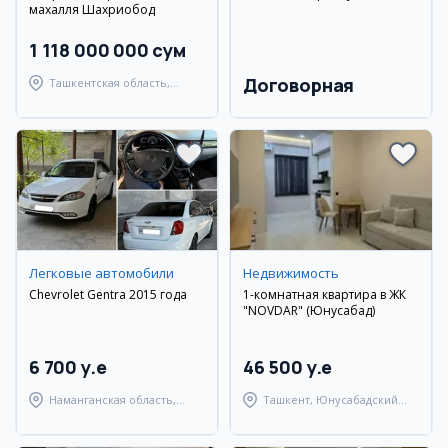
махалля Шахриобод
1 118 000 000 сум
Договорная
Ташкентская область,
Кибрайский район
Легковые автомобили
Недвижимость
Chevrolet Gentra 2015 года
1-комнатная квартира в ЖК
"NOVDAR" (Юнусабад)
6 700 y.e
46 500 y.e
Наманганская область,
Ташкент, Юнусабадский
Наманганский район
район