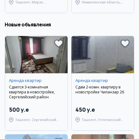
Ташкент, Мирзо-
Наманганская область,
Улугбекский район
Наманганский район
Новые объявления
Аренда квартир
Аренда квартир
Сдается 3-комнатная
Сдам 2-комн. квартиру в
квартира в новостройке,
новостройке Чиланзар 26
Сергелийский район
500 y.e
450 y.e
Ташкент, Сергелийский
Ташкент, Учтепинский
район
район