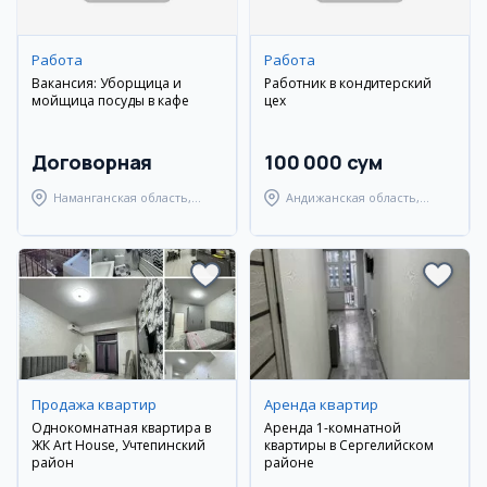
Работа
Работа
Вакансия: Уборщица и
Работник в кондитерский
мойщица посуды в кафе
цех
Договорная
100 000 сум
Наманганская область,
Андижанская область,
Наманганский район
Андижанский район
Продажа квартир
Аренда квартир
Однокомнатная квартира в
Аренда 1-комнатной
ЖК Art House, Учтепинский
квартиры в Сергелийском
район
районе