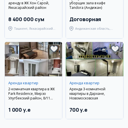
аренду в ЖК Хон Сарой,
уборщик зала в кафе
Яккасарайский район
Tandora (Андижан)
8 400 000 сум
Договорная
Ташкент, Яккасарайский
Андижанская область,
район
Андижанский район
Аренда квартир
Аренда квартир
2-комнатная квартира в ЖК
Аренда 3-комнатной
Park Residence, Мирзо
квартиры в Дархане,
Улугбекский район, 8/11
Новомосковская
этаж, евроремонт, мебель и
техника
1 000 y.e
700 y.e