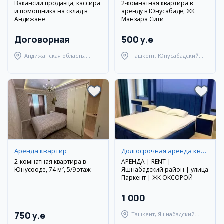
Вакансии продавца, кассира
2-комнатная квартира в
и помощника на склад в
аренду в Юнусабаде, ЖК
Андижане
Манзара Сити
Договорная
500 y.e
Андижанская область,
Ташкент, Юнусабадский
Шахриханский район
район
Аренда квартир
Долгосрочная аренда квартир
2-комнатная квартира в
АРЕНДА | RENT |
Юнусооде, 74 м², 5/9 этаж
Яшнабадский район | улица
Паркент | ЖК ОКСОРОЙ
1 000
750 y.e
Ташкент, Яшнабадский
район