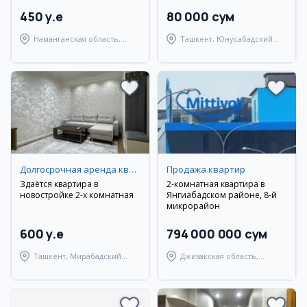
450 y.e
80 000 сум
Наманганская область,
Ташкент, Юнусабадский
Наманганский район
район
Долгосрочная аренда квартир
Продажа квартир
Здаётся квартира в
2-комнатная квартира в
новостройке 2-х комнатная
Янгиабадском районе, 8-й
микрорайон
600 y.e
794 000 000 сум
Ташкент, Мирабадский
Джизакская область,
район
Янгиабадский район