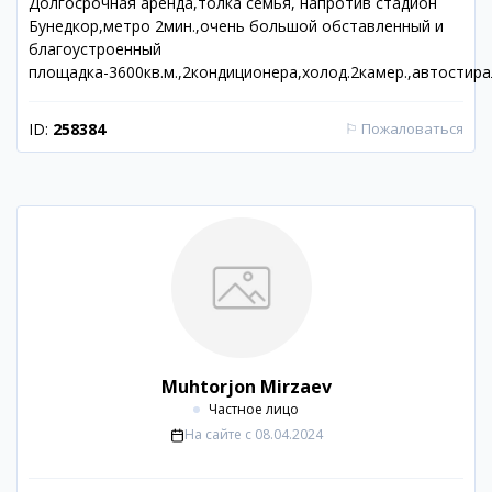
Долгосрочная аренда,толка семья, напротив стадион
Бунедкор,метро 2мин.,очень большой обставленный и
благоустроенный
площадка-3600кв.м.,2кондиционера,холод.2камер.,автостир
ID:
258384
⚐
Пожаловаться
Muhtorjon Mirzaev
Частное лицо
На сайте с
08.04.2024