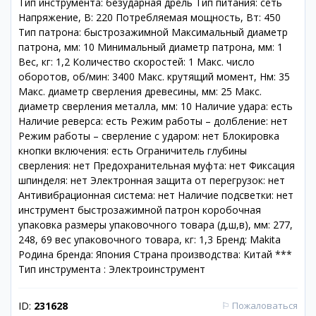
Тип инструмента: безударная дрель Тип питания: сеть
Напряжение, В: 220 Потребляемая мощность, Вт: 450
Тип патрона: быстрозажимной Максимальный диаметр
патрона, мм: 10 Минимальный диаметр патрона, мм: 1
Вес, кг: 1,2 Количество скоростей: 1 Макс. число
оборотов, об/мин: 3400 Макс. крутящий момент, Нм: 35
Макс. диаметр сверления древесины, мм: 25 Макс.
диаметр сверления металла, мм: 10 Наличие удара: есть
Наличие реверса: есть Режим работы – долбление: нет
Режим работы – сверление с ударом: нет Блокировка
кнопки включения: есть Ограничитель глубины
сверления: нет Предохранительная муфта: нет Фиксация
шпинделя: нет Электронная защита от перегрузок: нет
Антивибрационная система: нет Наличие подсветки: нет
инструмент быстрозажимной патрон коробочная
упаковка размеры упаковочного товара (д,ш,в), мм: 277,
248, 69 вес упаковочного товара, кг: 1,3 Бренд: Makita
Родина бренда: Япония Страна производства: Китай ***
Тип инструмента : Электроинструмент
ID:
231628
⚐
Пожаловаться