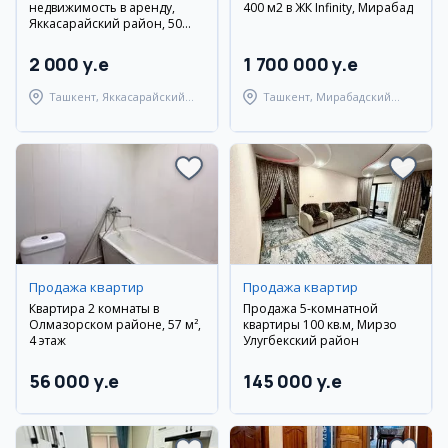
недвижимость в аренду,
400 м2 в ЖК Infinity, Мирабад
Яккасарайский район, 50
кв.м
2 000 y.e
1 700 000 y.e
Ташкент, Яккасарайский
Ташкент, Мирабадский
район
район
Продажа квартир
Продажа квартир
Квартира 2 комнаты в
Продажа 5-комнатной
Олмазорском районе, 57 м²,
квартиры 100 кв.м, Мирзо
4 этаж
Улугбекский район
56 000 y.e
145 000 y.e