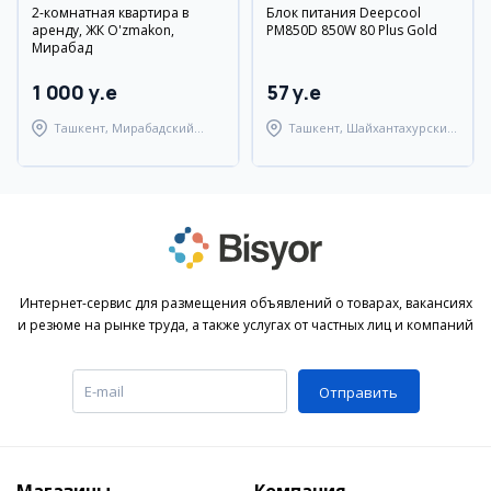
2-комнатная квартира в
Блок питания Deepcool
аренду, ЖК O'zmakon,
PM850D 850W 80 Plus Gold
Мирабад
1 000 y.e
57 y.e
Ташкент, Мирабадский
Ташкент, Шайхантахурский
район
район
Интернет-сервис для размещения объявлений о товарах, вакансиях
и резюме на рынке труда, а также услугах от частных лиц и компаний
Отправить
Магазины
Компания