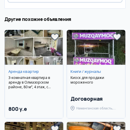
Другие похожие объявления
Аренда квартир
Книги / журналы
3-комнатная квартира в
Киоск для продажи
аренду в Олмазорском
мороженого
районе, 80 м², 4 этаж, с
мебелью и техникой
Договорная
800 y.e
Наманганская область,
Наманганский район