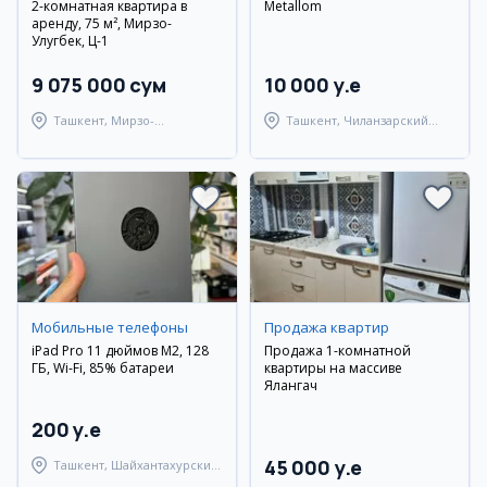
2-комнатная квартира в
Metallom
аренду, 75 м², Мирзо-
Улугбек, Ц-1
9 075 000 сум
10 000 y.e
Ташкент, Мирзо-
Ташкент, Чиланзарский
Улугбекский район
район
Мобильные телефоны
Продажа квартир
iPad Pro 11 дюймов M2, 128
Продажа 1-комнатной
ГБ, Wi-Fi, 85% батареи
квартиры на массиве
Ялангач
200 y.e
45 000 y.e
Ташкент, Шайхантахурский
район