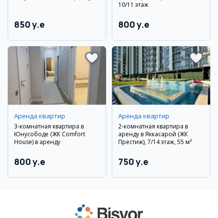
10/11 этаж
850 y.e
800 y.e
Аренда квартир
Аренда квартир
3-комнатная квартира в
2-комнатная квартира в
Юнусободе (ЖК Comfort
аренду в Яккасарой (ЖК
House) в аренду
Престиж), 7/14 этаж, 55 м²
800 y.e
750 y.e