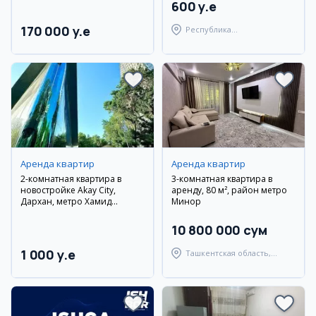
600 y.e
170 000 y.e
Республика
Каракалпакстан,
Берунийский район
Аренда квартир
Аренда квартир
2-комнатная квартира в
3-комнатная квартира в
новостройке Akay City,
аренду, 80 м², район метро
Дархан, метро Хамид
Минор
Олимджон
10 800 000 сум
1 000 y.e
Ташкентская область,
Ташкентский район