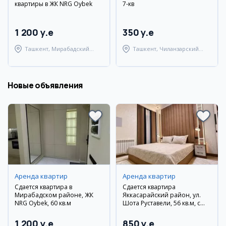
квартиры в ЖК NRG Oybek
7-кв
1 200 y.e
350 y.e
Ташкент, Мирабадский
Ташкент, Чиланзарский
район
район
Новые объявления
Аренда квартир
Аренда квартир
Сдается квартира в
Сдается квартира
Мирабадском районе, ЖК
Яккасарайский район, ул.
NRG Oybek, 60 кв.м
Шота Руставели, 56 кв.м, с
мебелью
1 200 y.e
850 y.e