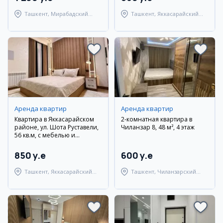
Ташкент, Мирабадский
Ташкент, Яккасарайский
район
район
Аренда квартир
Аренда квартир
Квартира в Яккасарайском
2-комнатная квартира в
районе, ул. Шота Руставели,
Чиланзар 8, 48 м², 4 этаж
56 кв.м, с мебелью и
техникой
850 y.e
600 y.e
Ташкент, Яккасарайский
Ташкент, Чиланзарский
район
район