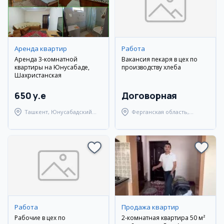
Аренда квартир
Работа
Аренда 3-комнатной
Вакансия пекаря в цех по
квартиры на Юнусабаде,
производству хлеба
Шахристанская
650 y.e
Договорная
Ташкент, Юнусабадский
Ферганская область,
район
Узбекистанский район
Работа
Продажа квартир
Рабочие в цех по
2-комнатная квартира 50 м²