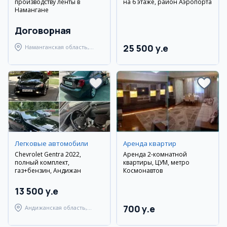
производству ленты в
на 6 этаже, район Аэропорта
Намангане
Договорная
25 500 y.e
Наманганская область,
Наманганский район
Легковые автомобили
Аренда квартир
Chevrolet Gentra 2022,
Аренда 2-комнатной
полный комплект,
квартиры, ЦУМ, метро
газ+бензин, Андижан
Космонавтов
13 500 y.e
700 y.e
Андижанская область,
Андижанский район