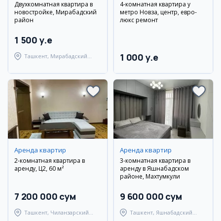
Двухкомнатная квартира в
4-комнатная квартира у
новостройке, Мирабадский
метро Новза, центр, евро-
район
люкс ремонт
1 500 y.e
1 000 y.e
Ташкент, Мирабадский
район
Аренда квартир
Аренда квартир
2-комнатная квартира в
3-комнатная квартира в
аренду, Ц2, 60 м²
аренду в Яшнабадском
районе, Махтумкули
7 200 000 сум
9 600 000 сум
Ташкент, Чиланзарский
Ташкент, Яшнабадский