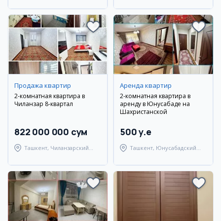
район
район
Продажа квартир
Аренда квартир
2-комнатная квартира в
2-комнатная квартира в
Чиланзар 8-квартал
аренду в Юнусабаде на
Шахристанской
822 000 000 сум
500 y.e
Ташкент, Чиланзарский
Ташкент, Юнусабадский
район
район