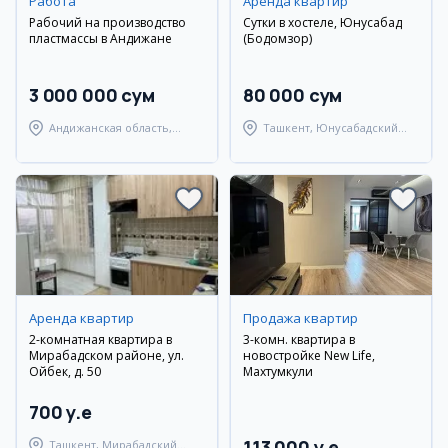
Работа
Аренда квартир
Рабочий на производство
Сутки в хостеле, Юнусабад
пластмассы в Андижане
(Бодомзор)
3 000 000 сум
80 000 сум
Андижанская область,
Ташкент, Юнусабадский
Мархаматский район
район
Аренда квартир
Продажа квартир
2-комнатная квартира в
3-комн. квартира в
Мирабадском районе, ул.
новостройке New Life,
Ойбек, д. 50
Махтумкули
700 y.e
113 000 y.e
Ташкент, Мирабадский