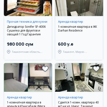
Прочая техника для кухни
Аренда квартир
Дегидратор Sonifer SF-4006
1-комнатная квартира в ЖК
Сушилка для фруктов и
Darhan Residence
овощей 1 Год Гарантия
980 000 сум
600 y.e
Ташкентская область,
Ташкент, Мирзо-
Ташкентский район
Улугбекский район
Аренда квартир
Аренда квартир
1-комнатная квартира в
Сдается 1-комн. квартира 40
аренду в Юнусабаде (Мега
м2 на ул. Нукус, Ташкент