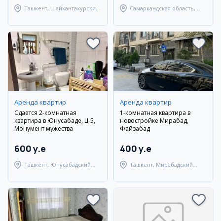
Ташкент, Шайхантахурский
Самаркандская область,
район
Самаркандский район
Аренда квартир
Аренда квартир
Сдается 2-комнатная
1-комнатная квартира в
квартира в Юнусабаде, Ц-5,
новостройке Мирабад,
Монумент мужества
Файзабад
600 y.e
400 y.e
Ташкент, Юнусабадский
Ташкент, Мирабадский
район
район