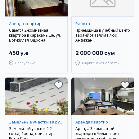
Аренда квартир
Работа
Сдается 2-комнатная
Приемщица в учебный центр
квартира в Каракамыше, ул.
Тараққийот Талим Плюс,
Богизилал Ошхона
Андижан
450 y.e
2 000 000 сум
Республика
Андижанская область,
Каракалпакстан,
Андижанский район
Берунийский район
Земельные участки за рубежом
Аренда квартир
Земельный участок 2,2
Аренда 3-комнатной
сотки, 4 хона, ориентир
квартиры в Чиланзаре с
Рохат Пост
ремонтом и мебелью