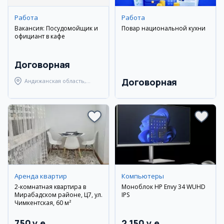
Работа
Работа
Вакансия: Посудомойщик и
Повар национальной кухни
официант в кафе
Договорная
Договорная
Андижанская область,
город Андижан
Аренда квартир
Компьютеры
2-комнатная квартира в
Моноблок HP Envy 34 WUHD
Мирабадском районе, Ц7, ул.
IPS
Чимкентская, 60 м²
750 y.e
2 150 y.e