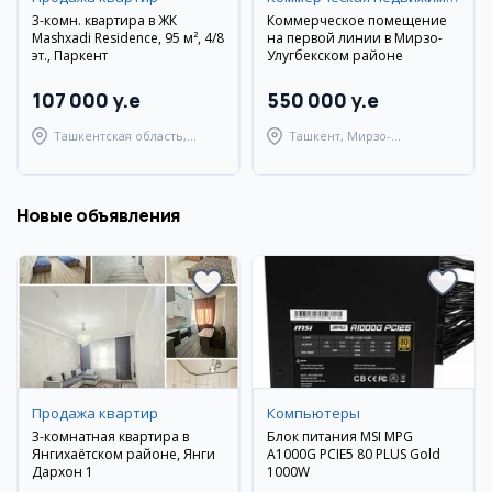
3-комн. квартира в ЖК
Коммерческое помещение
Mashxadi Residence, 95 м², 4/8
на первой линии в Мирзо-
эт., Паркент
Улугбекском районе
107 000 y.e
550 000 y.e
Ташкентская область,
Ташкент, Мирзо-
Паркентский район
Улугбекский район
Новые объявления
Продажа квартир
Компьютеры
3-комнатная квартира в
Блок питания MSI MPG
Янгихаётском районе, Янги
A1000G PCIE5 80 PLUS Gold
Дархон 1
1000W