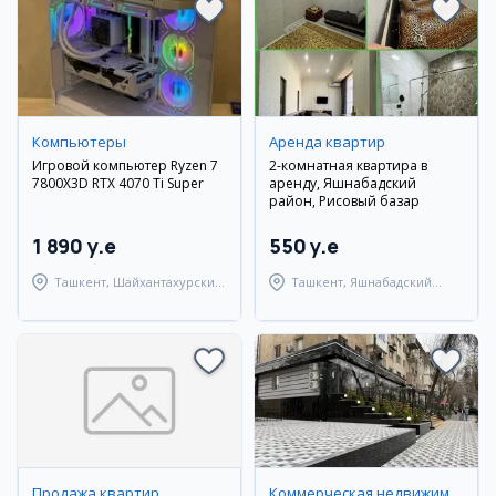
Компьютеры
Аренда квартир
Игровой компьютер Ryzen 7
2-комнатная квартира в
7800X3D RTX 4070 Ti Super
аренду, Яшнабадский
район, Рисовый базар
1 890 y.e
550 y.e
Ташкент, Шайхантахурский
Ташкент, Яшнабадский
район
район
Продажа квартир
Коммерческая недвижимость