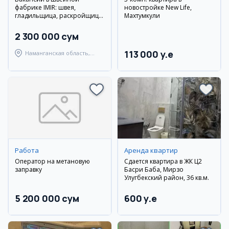
фабрике IMIR: швея,
новостройке New Life,
гладильщица, раскройщица,
Махтумкули
мастер, уборщица
2 300 000 сум
113 000 y.e
Наманганская область,
Наманганский район
Работа
Аренда квартир
Оператор на метановую
Сдается квартира в ЖК Ц2
заправку
Басри Баба, Мирзо
Улугбекский район, 36 кв.м.
5 200 000 сум
600 y.e