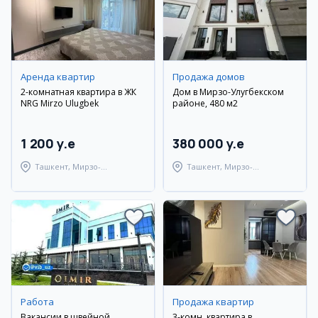
Аренда квартир
Продажа домов
2-комнатная квартира в ЖК
Дом в Мирзо-Улугбекском
NRG Mirzo Ulugbek
районе, 480 м2
1 200 y.e
380 000 y.e
Ташкент, Мирзо-
Ташкент, Мирзо-
Улугбекский район
Улугбекский район
Работа
Продажа квартир
Вакансии в швейной
3-комн. квартира в