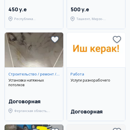
450 y.e
500 y.e
Республика
Ташкент, Мирзо-
Каракалпакстан,
Улугбекский район
Берунийский район
Строительство / ремонт / уборка
Работа
Установка натяжных
Услуги разнорабочего
потолков
Договорная
Договорная
Ферганская область,
Ферганский район