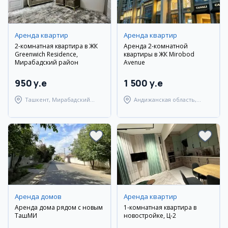
Аренда квартир
Аренда квартир
2-комнатная квартира в ЖК
Аренда 2-комнатной
Greenwich Residence,
квартиры в ЖК Mirobod
Мирабадский район
Avenue
950 y.e
1 500 y.e
Ташкент, Мирабадский
Андижанская область,
район
город Андижан
Аренда домов
Аренда квартир
Аренда дома рядом с новым
1-комнатная квартира в
ТашМИ
новостройке, Ц-2