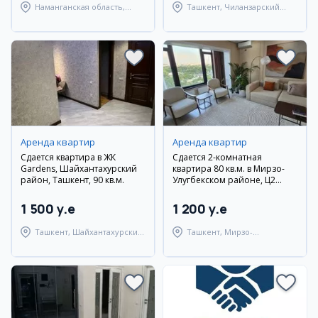
Наманганская область,
Ташкент, Чиланзарский
Наманганский район
район
Аренда квартир
Аренда квартир
Сдается квартира в ЖК
Сдается 2-комнатная
Gardens, Шайхантахурский
квартира 80 кв.м. в Мирзо-
район, Ташкент, 90 кв.м.
Улугбекском районе, Ц2
Дархан, вторичка, с мебелью
и техникой
1 500 y.e
1 200 y.e
Ташкент, Шайхантахурский
Ташкент, Мирзо-
район
Улугбекский район