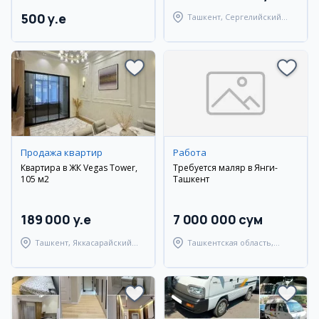
500 y.e
Ташкент, Сергелийский
район
Продажа квартир
Работа
Квартира в ЖК Vegas Tower,
Требуется маляр в Янги-
105 м2
Ташкент
189 000 y.e
7 000 000 сум
Ташкент, Яккасарайский
Ташкентская область,
район
Ташкентский район