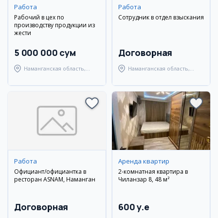
Работа
Работа
Рабочий в цех по
Сотрудник в отдел взыскания
производству продукции из
жести
5 000 000 сум
Договорная
Наманганская область,
Наманганская область,
Наманганский район
Наманганский район
Работа
Аренда квартир
Официант/официантка в
2-комнатная квартира в
ресторан ASNAM, Наманган
Чиланзар 8, 48 м²
Договорная
600 y.e