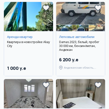
Аренда квартир
Легковые автомобили
Квартира в новостройке Akay
Damas 2023, белый, пробег
City
30 000 км, бензин/метан,
Андижан
6 200 y.e
1 000 y.e
Андижанская область,
Андижанский район