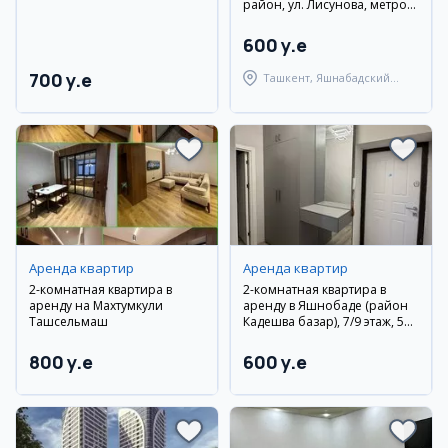
район, ул. Лисунова, метро
Алмас
600 y.e
700 y.e
Ташкент, Яшнабадский
район
Аренда квартир
Аренда квартир
2-комнатная квартира в
2-комнатная квартира в
аренду на Махтумкули
аренду в Яшнобаде (район
Ташсельмаш
Кадешва базар), 7/9 этаж, 50
м²
800 y.e
600 y.e