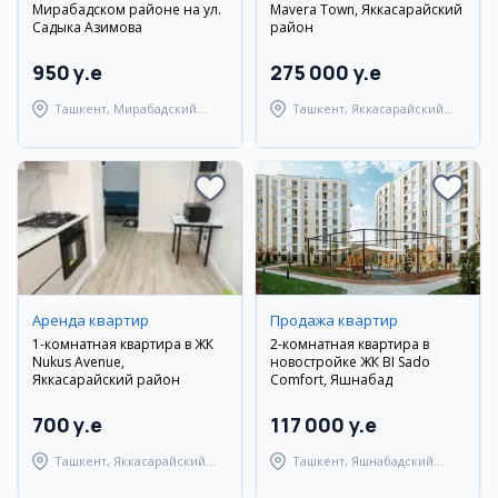
Мирабадском районе на ул.
Mavera Town, Яккасарайский
Садыка Азимова
район
950 y.e
275 000 y.e
Ташкент, Мирабадский
Ташкент, Яккасарайский
район
район
Аренда квартир
Продажа квартир
1-комнатная квартира в ЖК
2-комнатная квартира в
Nukus Avenue,
новостройке ЖК BI Sado
Яккасарайский район
Comfort, Яшнабад
700 y.e
117 000 y.e
Ташкент, Яккасарайский
Ташкент, Яшнабадский
район
район