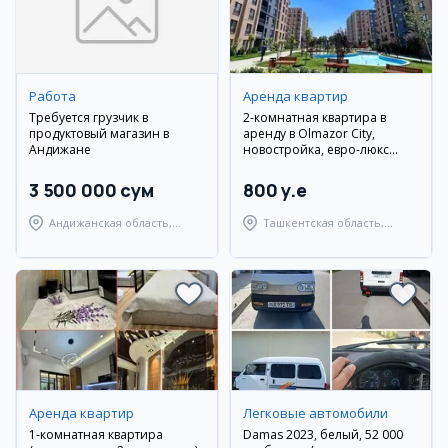
Работа
Аренда квартир
Требуется грузчик в
2-комнатная квартира в
продуктовый магазин в
аренду в Olmazor City,
Андижане
новостройка, евро-люкс
ремонт
3 500 000 сум
800 y.e
Андижанская область,
Ташкентская область,
Андижанский район
Ташкентский район
Аренда квартир
Легковые автомобили
1-комнатная квартира
Damas 2023, белый, 52 000