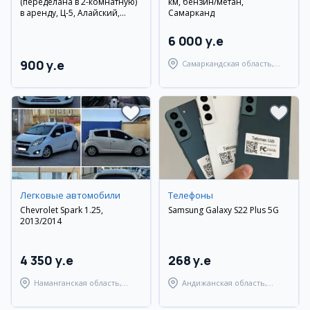
(переделана в 2-комнатную)
км, бензин/метан,
в аренду, Ц-5, Алайский,
Самарканд
метро Минор
6 000 y.e
900 y.e
Самаркандская область,
Самаркандский район
Легковые автомобили
Телефоны
Chevrolet Spark 1.25,
Samsung Galaxy S22 Plus 5G
2013/2014
4 350 y.e
268 y.e
Наманганская область,
Андижанская область,
Наманганский район
город Андижан