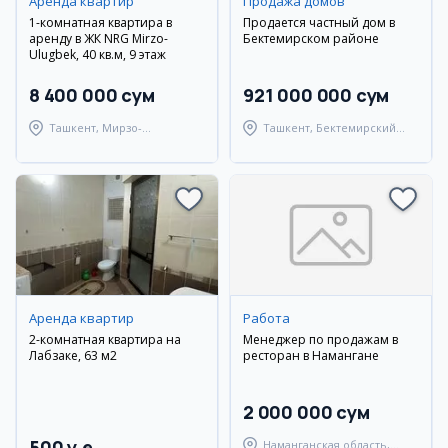
Аренда квартир
Продажа домов
1-комнатная квартира в
Продается частный дом в
аренду в ЖК NRG Mirzo-
Бектемирском районе
Ulugbek, 40 кв.м, 9 этаж
8 400 000 сум
921 000 000 сум
Ташкент, Мирзо-
Ташкент, Бектемирский
Улугбекский район
район
Аренда квартир
Работа
2-комнатная квартира на
Менеджер по продажам в
Лабзаке, 63 м2
ресторан в Намангане
2 000 000 сум
500 y.e
Наманганская область,