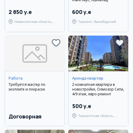
2 850 y.e
600 y.e
Наманганская область,
Ташкент, Яшнабадский
Наманганский район
район
Работа
Аренда квартир
Требуется мастер по
2-комнатная квартира в
экоплите и покраске
новостройке, Олмозор Сити,
4/9 этаж, евро ремонт
500 y.e
Договорная
Ташкентская область,
Ташкентский район