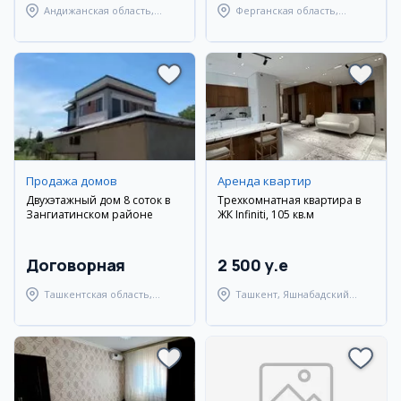
Андижанская область,
Ферганская область,
город Андижан
Узбекистанский район
Продажа домов
Аренда квартир
Двухэтажный дом 8 соток в
Трехкомнатная квартира в
Зангиатинском районе
ЖК Infiniti, 105 кв.м
Договорная
2 500 y.e
Ташкентская область,
Ташкент, Яшнабадский
Зангиатинский район
район