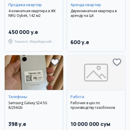
Продажа квартир
Аренда квартир
4-комнатная квартира в ЖК
Двухкомнатная квартира в
NRG Oybek, 142 м2
аренду на Ц4
450 000 y.e
600 y.e
Ташкент, Мирабадский
район
Телефоны
Работа
Samsung Galaxy S24 5G
Рабочие в цех по
8/256Gb
производству газоблоков
398 y.e
10 000 000 сум