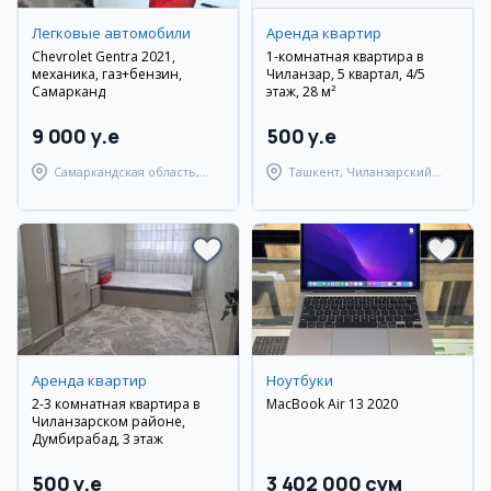
Легковые автомобили
Аренда квартир
Chevrolet Gentra 2021,
1-комнатная квартира в
механика, газ+бензин,
Чиланзар, 5 квартал, 4/5
Самарканд
этаж, 28 м²
9 000 y.e
500 y.e
Самаркандская область,
Ташкент, Чиланзарский
Самаркандский район
район
Аренда квартир
Ноутбуки
2-3 комнатная квартира в
MacBook Air 13 2020
Чиланзарском районе,
Думбирабад, 3 этаж
500 y.e
3 402 000 сум