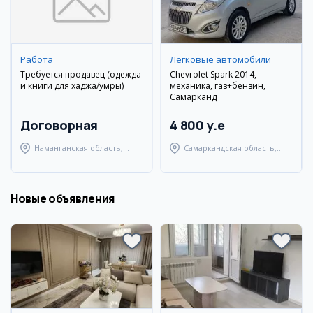
Работа
Легковые автомобили
Требуется продавец (одежда
Chevrolet Spark 2014,
и книги для хаджа/умры)
механика, газ+бензин,
Самарканд
Договорная
4 800 y.e
Наманганская область,
Самаркандская область,
Наманганский район
Самаркандский район
Новые объявления