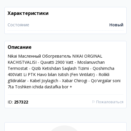
Характеристики
Состояние
Новый
Описание
Nikai Масленный Обогреватель NIKAI ORGINAL
KACHISTVALISI - Quvatti 2900 Vatt - Moslanuvchan
Termostat - Qizib Ketishdan Saqlash Tizimi - Qoshimcha
400Vatt Li PTK Havo bilan Isitish (Fen Vintilatr) - Rolikli
g’ildiraklar - Kabel Joylagich - Xabar Chirogi - Qo'virgalar soni
7ta Toshken ichida dastafka bor +
ID:
257322
⚐
Пожаловаться