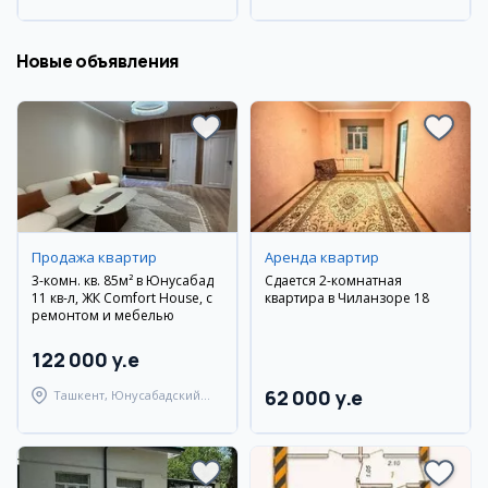
Новые объявления
Продажа квартир
Аренда квартир
3-комн. кв. 85м² в Юнусабад
Сдается 2-комнатная
11 кв-л, ЖК Comfort House, с
квартира в Чиланзоре 18
ремонтом и мебелью
122 000 y.e
62 000 y.e
Ташкент, Юнусабадский
район