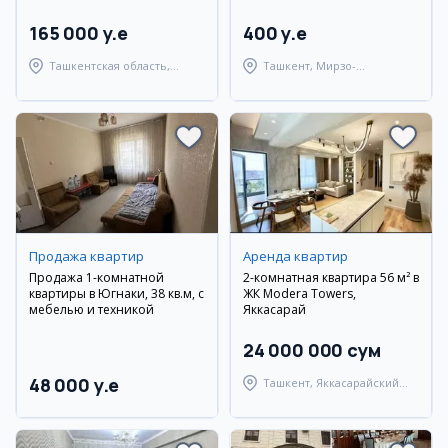
парк
165 000 y.e
400 y.e
Ташкентская область,
Ташкент, Мирзо-
Ташкентский район
Улугбекский район
Продажа квартир
Аренда квартир
Продажа 1-комнатной
2-комнатная квартира 56 м² в
квартиры в Югнаки, 38 кв.м, с
ЖК Modera Towers,
мебелью и техникой
Яккасарай
24 000 000 сум
48 000 y.e
Ташкент, Яккасарайский
район