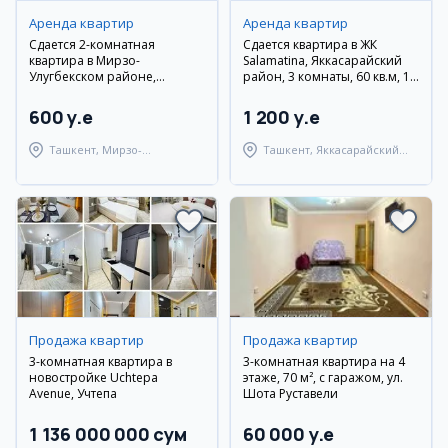
Аренда квартир
Аренда квартир
Сдается 2-комнатная
Сдается квартира в ЖК
квартира в Мирзо-
Salamatina, Яккасарайский
Улугбекском районе,
район, 3 комнаты, 60 кв.м, 10
Паркентский
этаж
600 y.e
1 200 y.e
Ташкент, Мирзо-
Ташкент, Яккасарайский
Улугбекский район
район
Продажа квартир
Продажа квартир
3-комнатная квартира в
3-комнатная квартира на 4
новостройке Uchtepa
этаже, 70 м², с гаражом, ул.
Avenue, Учтепа
Шота Руставели
1 136 000 000 сум
60 000 y.e