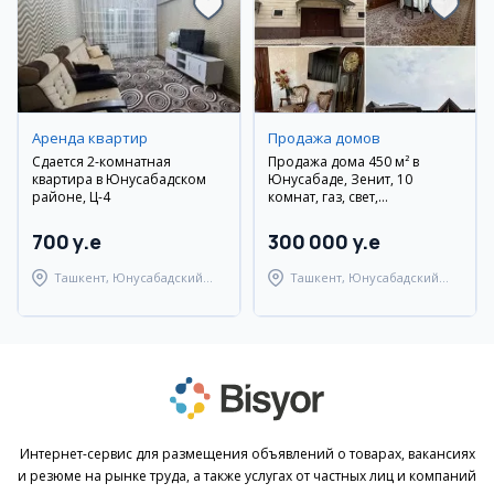
Аренда квартир
Продажа домов
Сдается 2-комнатная
Продажа дома 450 м² в
квартира в Юнусабадском
Юнусабаде, Зенит, 10
районе, Ц-4
комнат, газ, свет,
канализация
700 y.e
300 000 y.e
Ташкент, Юнусабадский
Ташкент, Юнусабадский
район
район
Интернет-сервис для размещения объявлений о товарах, вакансиях
и резюме на рынке труда, а также услугах от частных лиц и компаний