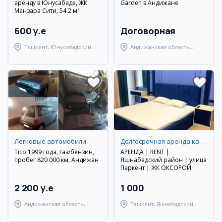
аренду в Юнусабаде, ЖК
Garden в Андижане
Манзара Сити, 54.2 м²
600 y.e
Договорная
Ташкент, Юнусабадский
Андижанская область,
район
Мархаматский район
Легковые автомобили
Долгосрочная аренда квартир
Tico 1999 года, газ/бензин,
АРЕНДА | RENT |
пробег 820 000 км, Андижан
Яшнабадский район | улица
Паркент | ЖК ОКСОРОЙ
2 200 y.e
1 000
Андижанская область,
Ташкент, Яшнабадский
Андижанский район
район