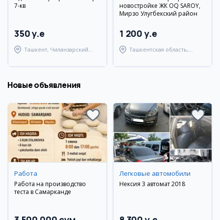
7-кв
новостройке ЖК OQ SAROY,
Мирзо Улугбекский район
350 y.e
1 200 y.e
Ташкент, Чиланзарский
Ташкентская область,
район
Паркентский район
Новые объявления
Работа
Легковые автомобили
Работа на производство
Нексия 3 автомат 2018
теста в Самарканде
3 500 000 сум
8 300 y.e