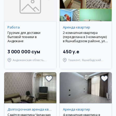
Работа
Аренда квартир
Грузчик для доставки
2-комнатная квартира
бытовой техники в
(переделана в 3-комнатную)
Андижане
в Яшнабадском районе, ул.
Кадышева
3 000 000 сум
450 y.e
Андижанская область,
Ташкент, Яшнабадский
Андижанский район
район
Долгосрочная аренда квартир
Аренда квартир
Сдаётся квартира Чиланзар
4-комнатная квартира в