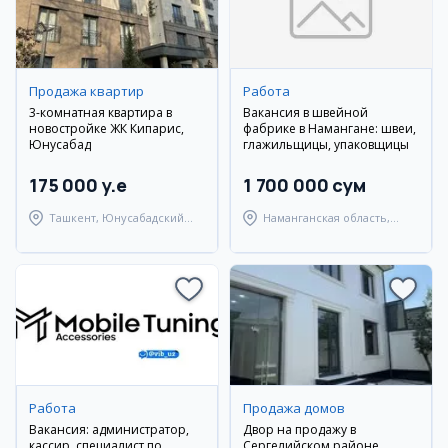
Продажа квартир
Работа
3-комнатная квартира в
Вакансия в швейной
новостройке ЖК Кипарис,
фабрике в Намангане: швеи,
Юнусабад
глажильщицы, упаковщицы
175 000 y.e
1 700 000 сум
Ташкент, Юнусабадский
Наманганская область,
район
Наманганский район
Работа
Продажа домов
Вакансия: администратор,
Двор на продажу в
кассир, специалист по
Сергелийском районе,