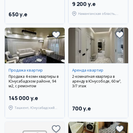
9 200 y.e
650 y.e
Наманганская область,
Уйчинский район
Продажа квартир
Аренда квартир
Продажа 4-комн квартиры в
2-комнатная квартира в
Юнусабадском районе, 94
аренду в Юнусободе, 60 м²,
м2, с ремонтом
3/7 этаж
145 000 y.e
700 y.e
Ташкент, Юнусабадский
район