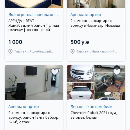
Долгосрочная аренда квартир
Аренда квартир
АРЕНДА | RENT |
2-комнатная квартира в
Яшнабадский район | улица
аренду в Чиланзар, Новзада
Паркент | ЖК ОКСОРОЙ
1 000
500 y.e
Ташкент, Яшнабадский
Ташкент, Чиланзарский
район
район
Аренда квартир
Легковые автомобили
2-комнатная квартира в
Chevrolet Cobalt 2021 года,
аренду, район Ганга Себзор,
автомат, белый
62 м², 2 этаж