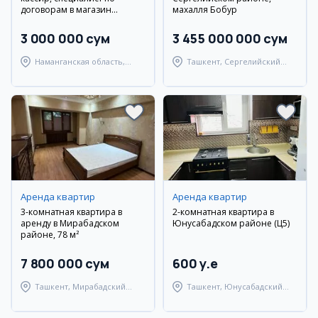
договорам в магазин
махалля Бобур
техники в Намангане
3 000 000 сум
3 455 000 000 сум
Наманганская область,
Ташкент, Сергелийский
Наманганский район
район
Аренда квартир
Аренда квартир
3-комнатная квартира в
2-комнатная квартира в
аренду в Мирабадском
Юнусабадском районе (Ц5)
районе, 78 м²
7 800 000 сум
600 y.e
Ташкент, Мирабадский
Ташкент, Юнусабадский
район
район