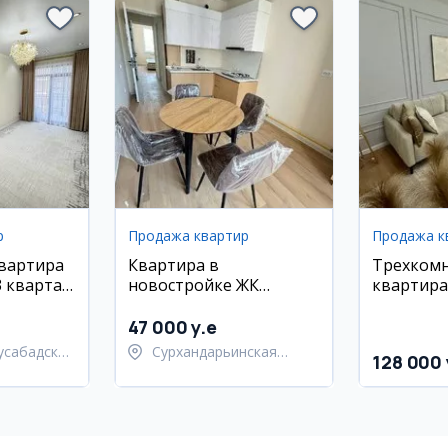
р
Продажа квартир
Продажа к
квартира
Квартира в
Трехком
 квартал,
новостройке ЖК
квартира
Башкент, 1 комнатная,
Ташсельм
37 кв.м
47 000 y.e
усабадский
Сурхандарьинская
128 000 
область,
Джаркурганский район