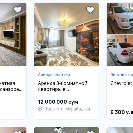
Аренда квартир
Легковые 
натная
Аренда 3-комнатной
Chevrolet
ланзоре,
квартиры в
Мирабадском районе
12 000 000 сум
Ташкент, Мирабадский
6 300 y.
район