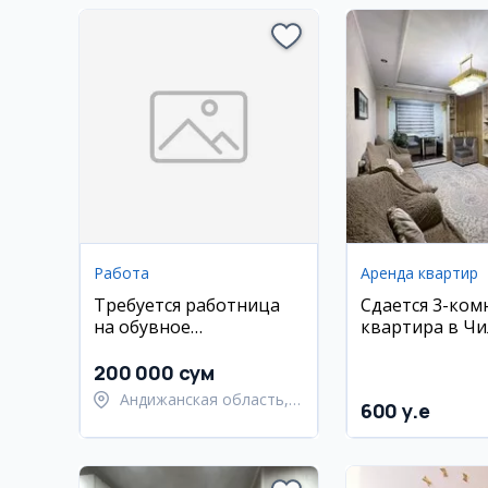
Работа
Аренда квартир
Требуется работница
Сдается 3-ком
на обувное
квартира в Чи
производство в
евро ремонт
Андижане
200 000 сум
Андижанская область,
600 y.e
Андижанский район