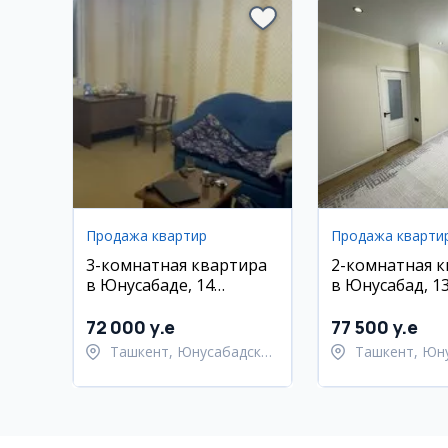
Продажа квартир
Продажа кварти
3-комнатная квартира
2-комнатная 
в Юнусабаде, 14
в Юнусабад, 13
квартал, 72 м²
ЖК IKAT
72 000 y.e
77 500 y.e
Ташкент, Юнусабадский
Ташкент, Юн
район
район