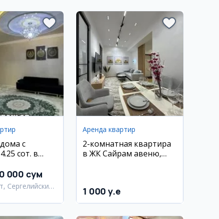
артир
Аренда квартир
дома с
2-комнатная квартира
4.25 сот. в
в ЖК Сайрам авеню,
ском районе,
район Мирзо Улугбек
00 000 сум
т, Сергелийский
1 000 y.e