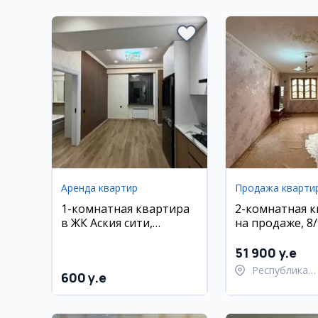
Аренда квартир
Продажа кварти
1-комнатная квартира
2-комнатная 
в ЖК Аския сити,
на продаже, 8/
Яккасарой
ул. Беруний
51 900 y.e
Республика
600 y.e
Каракалпакст
Берунийский 