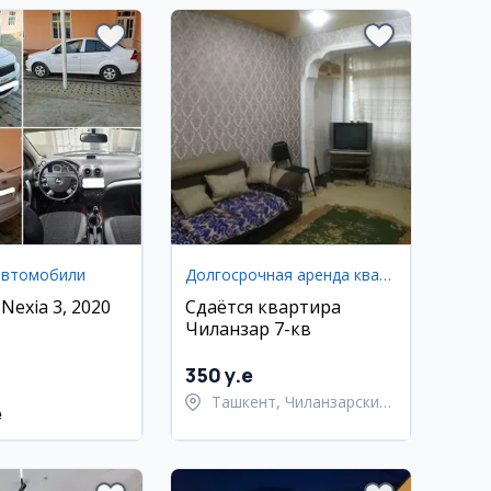
автомобили
Долгосрочная аренда квартир
 Nexia 3, 2020
Сдаётся квартира
Чиланзар 7-кв
350 y.e
Ташкент, Чиланзарский
e
район