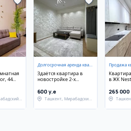
Долгосрочная аренда квартир
Продажа к
омнатная
Здаётся квартира в
Квартира
or, 44
новостройке 2-х
в ЖК Nest
комнатная
600 y.e
265 000 
набадский
Ташкент, Мирабадский
Ташкен
район
Шайхан