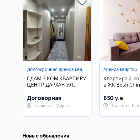
Долгосрочная аренда квартир
Аренда квартир
СДАМ 3 КОМ.КВАРТИРУ
Квартира 2-к
ЦЕНТР ДАРХАН УЛ.
в ЖК Besh Chin
МУСТАКИЛЛИК
кв.м
ДОЛГОСРОЧНО
Договорная
650 y.e
Ташкент, Мирзо-
Ташкент, Яш
Улугбекский район
район
Новые объявления