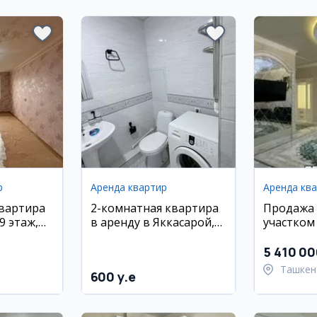
р
Аренда квартир
Аренда кв
квартира
2-комнатная квартира
Продажа 
9 этаж,
в аренду в Яккасарой,
участком 
новостройка,
Сергелий
авторский ремонт
Ташкент
5 410 0
Ташкен
600 y.e
ан,
район
район