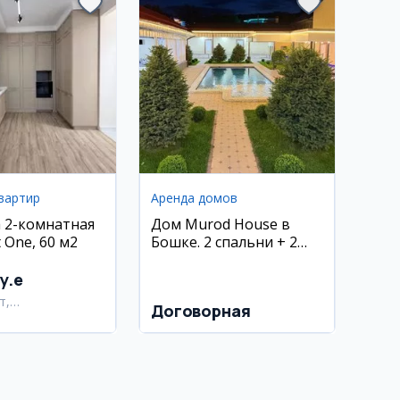
вартир
Аренда домов
 2-комнатная
Дом Murod House в
 One, 60 м2
Бошке. 2 спальни + 2
детские (на 8 человек) +
зал. Открытый и
y.e
закрытый бассейн,
т,
Договорная
сауна, бильярд, Wi-Fi,
тахурский район
караоке, PlayStation, 10
компьютеров.