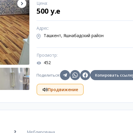
Цена
:
500 y.e
Адрес
:
Ташкент, Яшнабадский район
Просмотр
:
452
Поделиться
:
Копировать ссылк
Продвижение
2
Меблирована