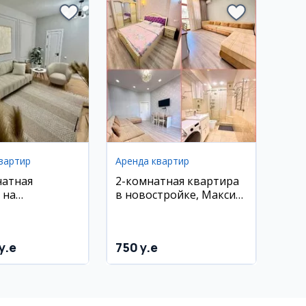
вартир
Аренда квартир
натная
2-комнатная квартира
 на
в новостройке, Максим
аше, 78 кв.м
Горький
y.e
750 y.e