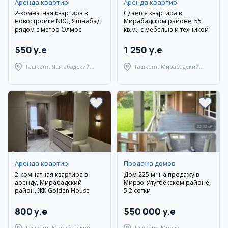
Аренда квартир
Аренда квартир
2-комнатная квартира в
Сдается квартира в
новостройке NRG, Яшнабад,
Мирабадском районе, 55
рядом с метро Олмос
кв.м., с мебелью и техникой
550 y.e
1 250 y.e
Ташкент, Яшнабадский
Ташкент, Мирабадский
район
район
Аренда квартир
Продажа домов
2-комнатная квартира в
Дом 225 м² на продажу в
аренду, Мирабадский
Мирзо-Улугбекском районе,
район, ЖК Golden House
5.2 сотки
800 y.e
550 000 y.e
Ташкент, Мирабадский
Ташкент, Мирзо-