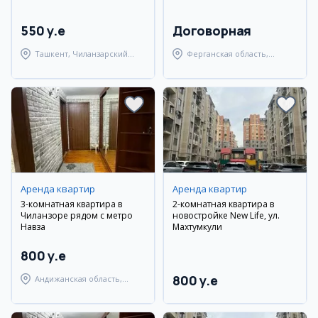
550 y.e
Договорная
Ташкент, Чиланзарский
Ферганская область,
район
Ферганский район
Аренда квартир
Аренда квартир
3-комнатная квартира в
2-комнатная квартира в
Чиланзоре рядом с метро
новостройке New Life, ул.
Навза
Махтумкули
800 y.e
800 y.e
Андижанская область,
город Андижан