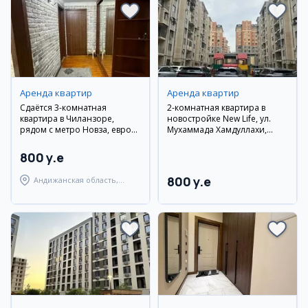
Аренда квартир
Аренда квартир
Сдаётся 3-комнатная
2-комнатная квартира в
квартира в Чиланзоре,
новостройке New Life, ул.
рядом с метро Новза, евро
Мухаммада Хамдуллахи,
ремонт
рядом с парком Ашхабад и
Diplomatiya Eco Park. Евро
800 y.e
ремонт
800 y.e
Андижанская область,
город Андижан