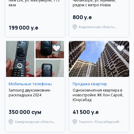
New Life, ул. Махтумкули, 115
Чиланзоре, ул. Муқимий,
кв.м
рядом с метро Новза
800 y.e
199 000 y.e
Андижанская область,
город Андижан
Мобильные телефоны
Продажа квартир
Samsung двухсимовник-
Однокомнатная квартира в
раскладушка 2024
новостройке ЖК Хон Сарой,
Юнусабад
350 000 сум
41 500 y.e
Самаркандская область,
Ташкент, Юнусабадский
Самаркандский район
район