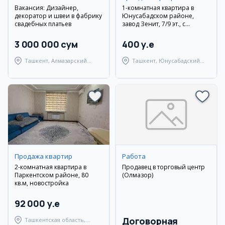
Вакансия: Дизайнер,
1-комнатная квартира в
декоратор и швеи в фабрику
Юнусабадском районе,
свадебных платьев
завод Зенит, 7/9 эт., с
мебелью
3 000 000 сум
400 y.e
Ташкент, Алмазарский
Ташкент, Юнусабадский
район
район
Продажа квартир
Работа
2-комнатная квартира в
Продавец в торговый центр
Паркентском районе, 80
(Олмазор)
кв.м, новостройка
92 000 y.e
Договорная
Ташкентская область,