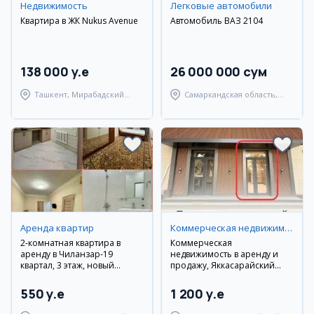
Недвижимость
Легковые автомобили
Квартира в ЖК Nukus Avenue
Автомобиль ВАЗ 2104
138 000 y.e
26 000 000 сум
Ташкент, Мирабадский
Самаркандская область,
район
Самаркандский район
Аренда квартир
Коммерческая недвижимость
2-комнатная квартира в
Коммерческая
аренду в Чиланзар-19
недвижимость в аренду и
квартал, 3 этаж, новый
продажу, Яккасарайский
ремонт, мебель и техника
район
550 y.e
1 200 y.e