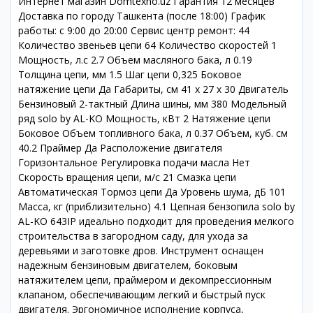
Интернет магазин Domtexno.uz Гарантия 12 месяцев
Доставка по городу Ташкента (после 18:00) График
работы: с 9:00 до 20:00 Сервис центр ремонт: 44
Количество звеньев цепи 64 Количество скоростей 1
Мощность, л.с 2.7 Объем масляного бака, л 0.19
Толщина цепи, мм 1.5 Шаг цепи 0,325 Боковое
натяжение цепи Да Габариты, см 41 x 27 x 30 Двигатель
Бензиновый 2-тактный Длина шины, мм 380 Модельный
ряд solo by AL-KO Мощность, кВт 2 Натяжение цепи
Боковое Объем топливного бака, л 0.37 Объем, куб. см
40.2 Праймер Да Расположение двигателя
Горизонтальное Регулировка подачи масла Нет
Скорость вращения цепи, м/с 21 Смазка цепи
Автоматическая Тормоз цепи Да Уровень шума, дБ 101
Масса, кг (приблизительно) 4.1 Цепная бензопила solo by
AL-KO 643IP идеально подходит для проведения мелкого
строительства в загородном саду, для ухода за
деревьями и заготовке дров. Инструмент оснащен
надежным бензиновым двигателем, боковым
натяжителем цепи, праймером и декомпрессионным
клапаном, обеспечивающим легкий и быстрый пуск
двигателя. Эргономичное исполнение корпуса,