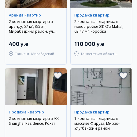
Аренда квартир
Продажа квартир
2-комнатная квартира в
2-комнатная квартира в
аренду, 57 м², 3/5 эт.,
новостройке ЖК O'z Mahal,
Мирабадский район, ул.
63.47 м², коробка
Янгизамон
400 y.e
110 000 y.e
Ташкент, Мирабадский
Ташкентская область,
район
Аккурганский район
Продажа квартир
Продажа квартир
2-комнатная квартира в ЖК
1-комнатная квартира в
Shanghai Residence, Рохат
массиве Фируза, Мирзо-
Улугбекский район