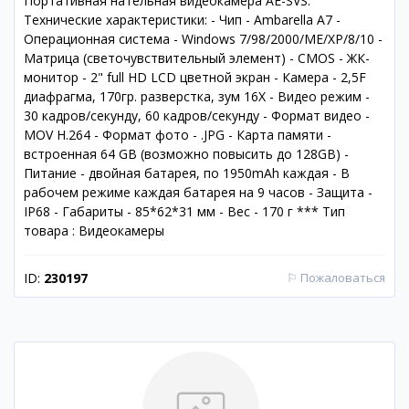
Портативная нательная видеокамера AE-SVS.
Технические характеристики: - Чип - Ambarella A7 -
Операционная система - Windows 7/98/2000/ME/XP/8/10 -
Матрица (светочувствительный элемент) - CMOS - ЖК-
монитор - 2" full HD LCD цветной экран - Камера - 2,5F
диафрагма, 170гр. разверстка, зум 16X - Видео режим -
30 кадров/секунду, 60 кадров/секунду - Формат видео -
MOV H.264 - Формат фото - .JPG - Карта памяти -
встроенная 64 GB (возможно повысить до 128GB) -
Питание - двойная батарея, по 1950mAh каждая - В
рабочем режиме каждая батарея на 9 часов - Защита -
IP68 - Габариты - 85*62*31 мм - Вес - 170 г *** Тип
товара : Видеокамеры
ID:
230197
⚐
Пожаловаться