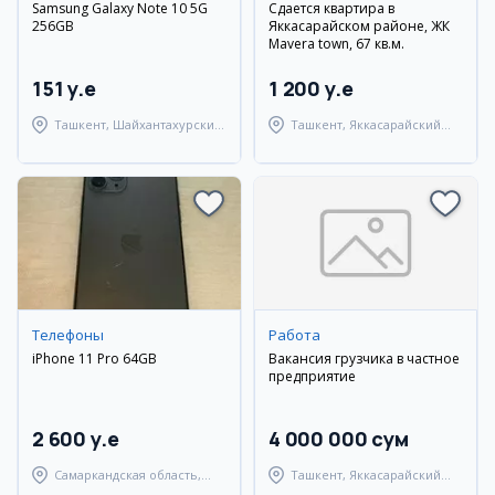
Samsung Galaxy Note 10 5G
Сдается квартира в
256GB
Яккасарайском районе, ЖК
Mavera town, 67 кв.м.
151 y.e
1 200 y.e
Ташкент, Шайхантахурский
Ташкент, Яккасарайский
район
район
Телефоны
Работа
iPhone 11 Pro 64GB
Вакансия грузчика в частное
предприятие
2 600 y.e
4 000 000 сум
Самаркандская область,
Ташкент, Яккасарайский
Самаркандский район
район