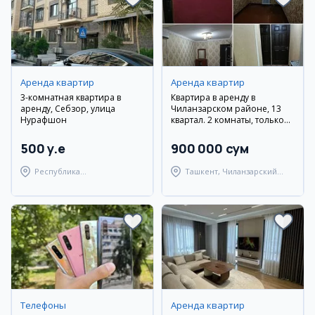
Аренда квартир
Аренда квартир
3-комнатная квартира в
Квартира в аренду в
аренду, Себзор, улица
Чиланзарском районе, 13
Нурафшон
квартал. 2 комнаты, только
для девушек
500 y.e
900 000 сум
Республика
Ташкент, Чиланзарский
Каракалпакстан,
район
Берунийский район
Телефоны
Аренда квартир