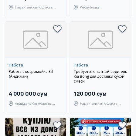
Наманганская область,
Республика
Наманганский район
Каракалпакстан,
Берунийский район
Работа
Работа
Работа в ковромойке Elif
Требуется опытный водитель
(Андижан)
Kia Bong для доставки сухой
смеси
4 000 000 сум
120 000 сум
Андижанская область,
Наманганская область,
Андижанский район
Наманганский район