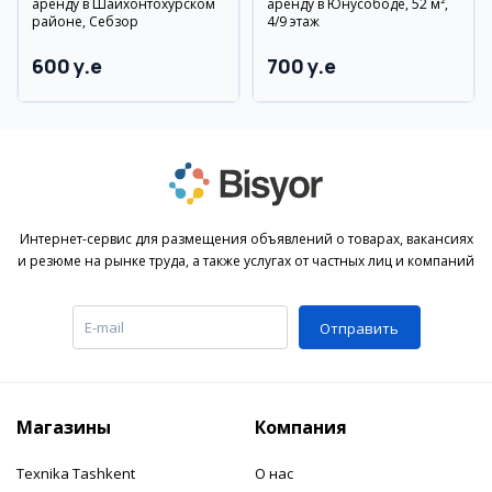
аренду в Шайхонтохурском
аренду в Юнусободе, 52 м²,
районе, Себзор
4/9 этаж
600 y.e
700 y.e
Интернет-сервис для размещения объявлений о товарах, вакансиях
и резюме на рынке труда, а также услугах от частных лиц и компаний
Отправить
Магазины
Компания
Texnika Tashkent
О нас