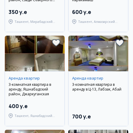
вокзала
350 y.e
600 y.e
Ташкент, Мирабадский
Ташкент, Алмазарский
район
район
Аренда квартир
Аренда квартир
3-комнатная квартира в
3-комнатная квартира в
аренду, Яшнабадский
аренду в Ц-13, Лабзак, Абай
район, Джаркуганская
400 y.e
700 y.e
Ташкент, Яшнабадский
район