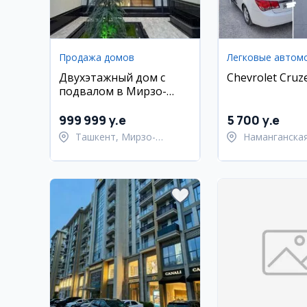
Продажа домов
Легковые автом
Двухэтажный дом с
Chevrolet Cruz
подвалом в Мирзо-
Улугбекском районе
999 999 y.e
5 700 y.e
Ташкент, Мирзо-
Наманганская
Улугбекский район
Туракурганск