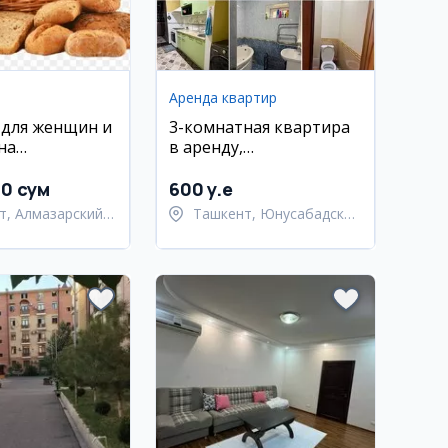
Аренда квартир
 для женщин и
3-комнатная квартира
на
в аренду,
дство
Юнусабадский район,
очных изделий
18 квартал
00 сум
600 y.e
т, Алмазарский
Ташкент, Юнусабадский
район