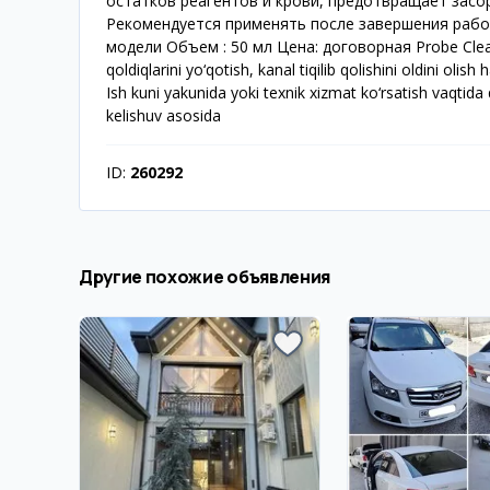
остатков реагентов и крови, предотвращает засо
Рекомендуется применять после завершения рабоч
модели Объем : 50 мл Цена: договорная Probe Cleanse
qoldiqlarini yo‘qotish, kanal tiqilib qolishini oldini oli
Ish kuni yakunida yoki texnik xizmat ko‘rsatish vaqtida
kelishuv asosida
ID:
260292
Другие похожие объявления