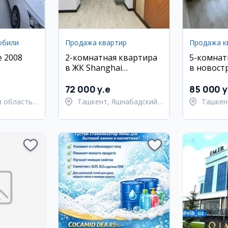
обили
Продажа квартир
Продажа к
e 2008
2-комнатная квартира
5-комнат
в ЖК Shanghai
в новост
Residence, Рохат
Яккасара
72 000 y.e
85 000 y
 область,
Ташкент, Яшнабадский
Ташкен
ий район
район
район