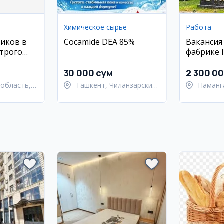
Химическое сырьё
Работа
иков в
Cocamide DEA 85%
Вакансия
трого
фабрике 
дижане
(Наманга
30 000 сум
2 300 0
область,
Ташкент, Чиланзарский
Наманг
 район
район
Наманг