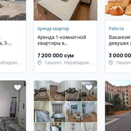
Аренда квартир
Работа
К
Аренда 1-комнатной
Вакансия
, 3-
квартиры в
девушек 
кв.м
Мирабадском районе
произво
хлебобул
7 200 000 сум
3 000 0
рабадский
Ташкент, Мирабадский
Ташкен
район
район