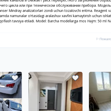
рение каналов и снижает риск перекрёстного загрязнения образ
его цикла или при техническом обслуживании прибора. Модель
r Mindray analizatorlari zondi uchun tozalovchi eritma. Reagent v
sh hamda namunalar o‘rtasidagi aralashuv xavfini kamaytirish uchun ishlati
 qo‘llash tavsiya etiladi. Model: Barcha modellarga mos Hajm: 50 ml Na
⚐
Пожал