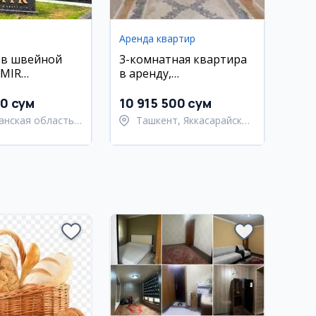
Аренда квартир
 в швейной
3-комнатная квартира
IMIR
в аренду,
н)
Яккасарайский район,
ул. Бобура
00 сум
10 915 500 сум
анская область,
Ташкент, Яккасарайский
анский район
район