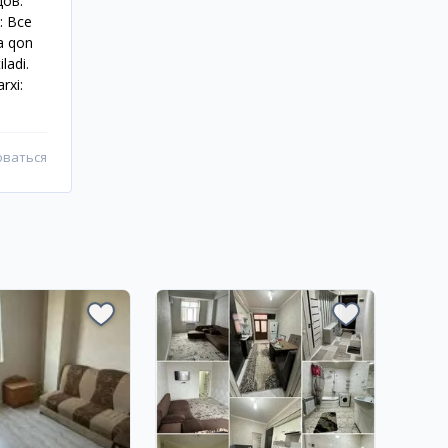
цов.
: Все
a qon
ladi.
rxi:
оваться