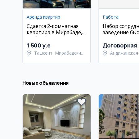
Аренда квартир
Работа
Сдается 2-комнатная
Набор сотрудн
квартира в Мирабаде,
заведение быс
Grand Mir, рядом с
питания в Ан
метро Ойбек
1 500 y.e
Договорная
Ташкент, Мирабадский
Андижанская 
район
Андижанский
Новые объявления