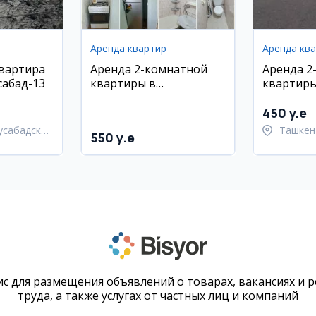
Аренда квартир
Аренда кв
квартира
Аренда 2-комнатной
Аренда 2
сабад-13
квартиры в
квартиры
Шайхонтохурском
районе
450 y.e
усабадский
Ташкен
550 y.e
район
с для размещения объявлений о товарах, вакансиях и 
труда, а также услугах от частных лиц и компаний