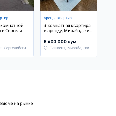
артир
Аренда квартир
-комнатной
3-комнатная квартира
 в Сергели
в аренду, Мирабадский
район, Ц-7
8 400 000 сум
т, Сергелийский
Ташкент, Мирабадский
район
резюме на рынке