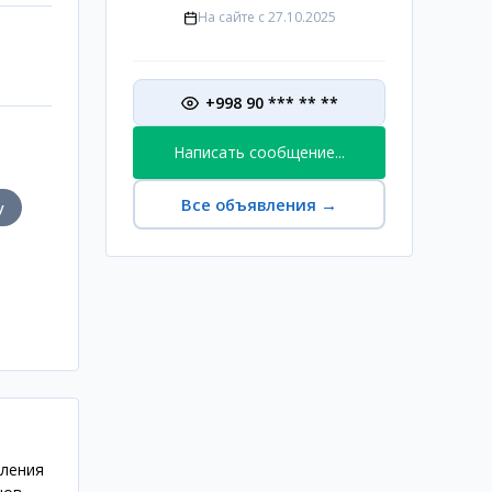
На сайте с
27.10.2025
+998 90 *** ** **
Написать сообщение...
Все объявления
→
у
аления