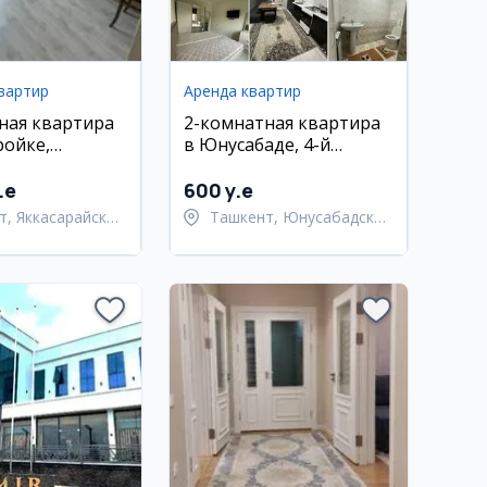
вартир
Аренда квартир
ная квартира
2-комнатная квартира
ройке,
в Юнусабаде, 4-й
йский район
квартал, 65 м², 3 этаж
.e
600 y.e
т, Яккасарайский
Ташкент, Юнусабадский
район