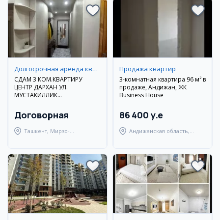
Долгосрочная аренда квартир
Продажа квартир
СДАМ 3 КОМ.КВАРТИРУ
3-комнатная квартира 96 м² в
ЦЕНТР ДАРХАН УЛ.
продаже, Андижан, ЖК
МУСТАКИЛЛИК
Business House
ДОЛГОСРОЧНО
Договорная
86 400 y.e
Ташкент, Мирзо-
Андижанская область,
Улугбекский район
Андижанский район