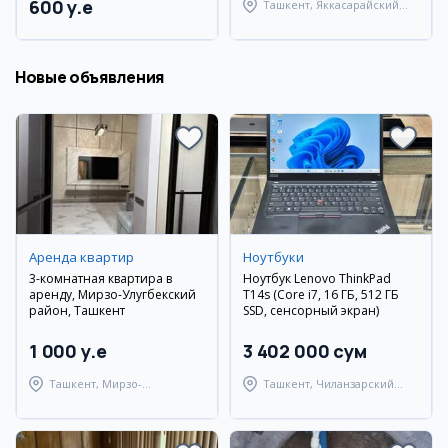
600 y.e
Ташкент, Яккасарайский
район
Новые объявления
Аренда квартир
Ноутбуки
3-комнатная квартира в
Ноутбук Lenovo ThinkPad
аренду, Мирзо-Улугбекский
T14s (Core i7, 16 ГБ, 512 ГБ
район, Ташкент
SSD, сенсорный экран)
1 000 y.e
3 402 000 сум
Ташкент, Мирзо-
Ташкент, Чиланзарский
Улугбекский район
район