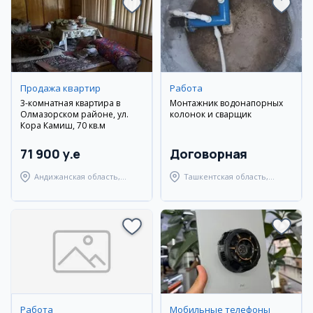
Продажа квартир
Работа
3-комнатная квартира в
Монтажник водонапорных
Олмазорском районе, ул.
колонок и сварщик
Кора Камиш, 70 кв.м
71 900 y.e
Договорная
Андижанская область,
Ташкентская область,
город Андижан
Янгиюльский район
Работа
Мобильные телефоны