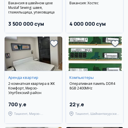
Вакансия в швейном цехе
Вакансия: Хостес
Mustaf Sewing: швея,
глажильщица, упаковщица
3 500 000 сум
4 000 000 сум
Аренда квартир
Компьютеры
2-комнатная квартира в ЖК
Оперативная память DDR4
Комфорт, Мирзо-
8GB 2400MHz
Улугбекский район
700 y.e
22 y.e
Ташкент, Мирзо-
Ташкент, Шайхантахурский
Улугбекский район
район