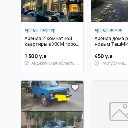
Аренда квартир
Аренда домов
Аренда 2-комнатной
Аренда дома р
квартиры в ЖК Mirobod
новым ТашМ
Avenue
1 500 y.e
450 y.e
Андижанская область,
Республика
город Андижан
Каракалпакст
Берунийский 