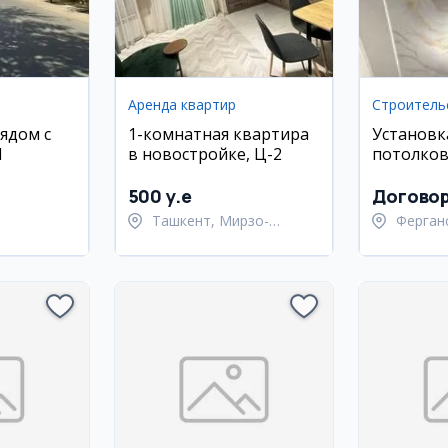
Аренда квартир
ядом с
1-комнатная квартира
Установк
И
в новостройке, Ц-2
потолко
500 y.e
Догово
Ташкент, Мирзо-
Ферган
ан,
Улугбекский район
Ферган
район