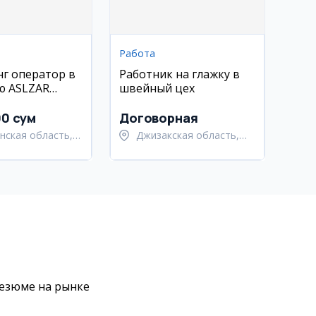
Работа
г оператор в
Работник на глажку в
ю ASLZAR
швейный цех
 Асака)
00 сум
Договорная
нская область,
Джизакская область,
нский район
Янгиабадский район
резюме на рынке