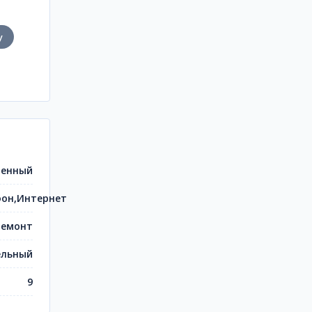
у
енный
фон,Интернет
ремонт
ельный
9