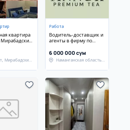
артир
Работа
ная квартира
Водитель-доставщик и
, Мирабадский
агенты в фирму по
аракулька
упаковке чая
(Наманган)
6 000 000 сум
т, Мирабадский
Наманганская область,
Наманганский район