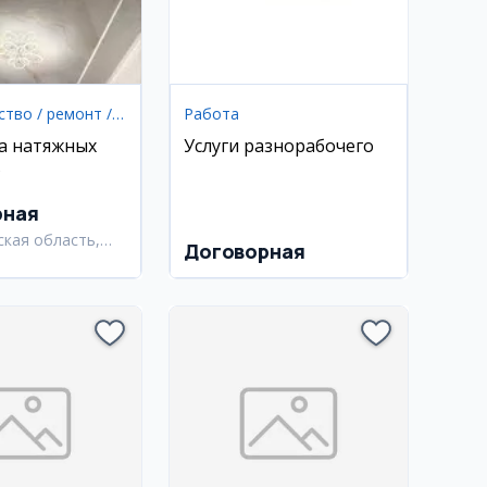
Строительство / ремонт / уборка
Работа
а натяжных
Услуги разнорабочего
в
рная
ская область,
Договорная
ский район