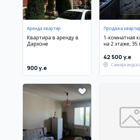
Аренда квартир
Продажа кварти
Квартира в аренду в
1-комнатная 
Дархоне
на 2 этаже, 35 м
Гагарина, Сам
42 500 y.e
Самаркандск
900 y.e
область,
Самаркандск