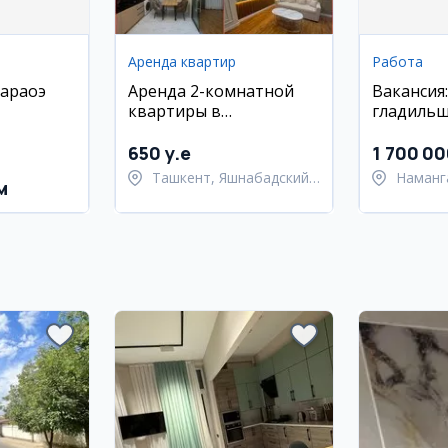
Аренда квартир
Работа
караоэ
Аренда 2-комнатной
Вакансия:
квартиры в
гладильщ
Яшнабадском районе
упаковщ
швейную 
650 y.e
1 700 00
Наманга
Ташкент, Яшнабадский
Наманг
м
район
Наманг