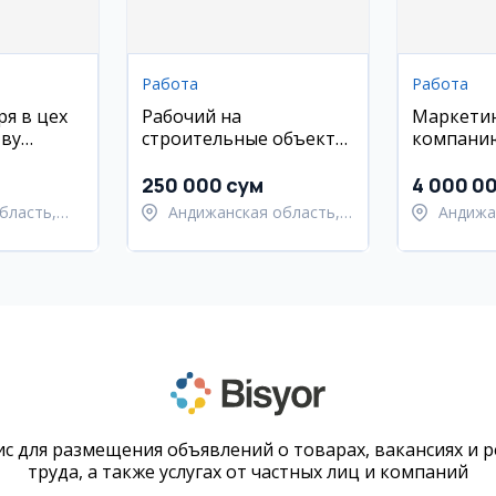
Работа
Работа
ря в цех
Рабочий на
Маркетин
тву
строительные объекты
компани
(песчаная штукатурка)
(Андижан,
250 000 сум
4 000 0
бласть,
Андижанская область,
Андижа
ий район
Андижанский район
Андижа
с для размещения объявлений о товарах, вакансиях и 
труда, а также услугах от частных лиц и компаний