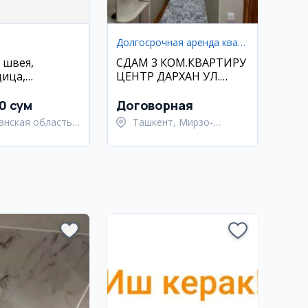
Долгосрочная аренда квартир
 швея,
СДАМ 3 КОМ.КВАРТИРУ
ица,
ЦЕНТР ДАРХАН УЛ.
ица в
МУСТАКИЛЛИК
фабрику в
ДОЛГОСРОЧНО
0 сум
Договорная
не
анская область,
Ташкент, Мирзо-
анский район
Улугбекский район