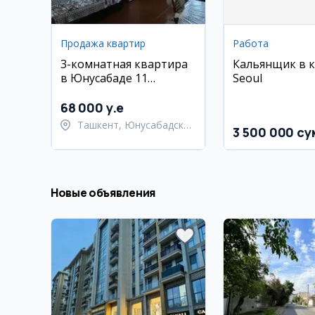
Продажа квартир
Работа
3-комнатная квартира
Кальянщик в 
в Юнусабаде 11
Seoul
квартал, 68 м², 4 этаж
68 000 y.e
Ташкент, Юнусабадский
3 500 000 су
район
Новые объявления