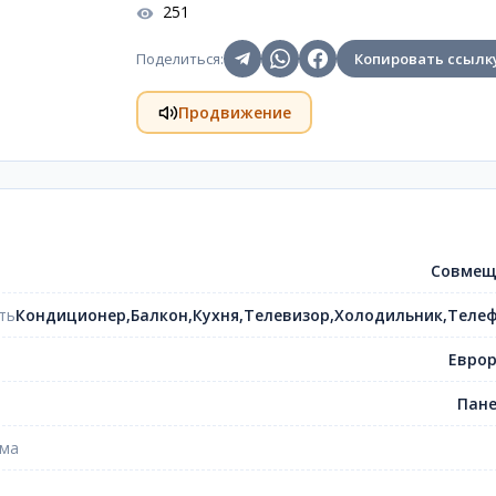
251
Поделиться
:
Копировать ссылк
Продвижение
Совмещ
ть
Кондиционер,Балкон,Кухня,Телевизор,Холодильник,Теле
Евро
Пан
ома