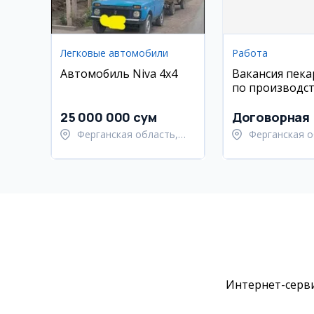
Легковые автомобили
Работа
Автомобиль Niva 4x4
Вакансия пека
по производс
буханок
25 000 000 сум
Договорная
Ферганская область,
Ферганская о
Ферганский район
Узбекистанск
Интернет-серви