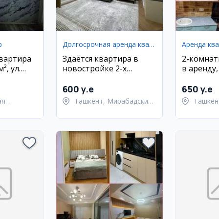
р
Долгосрочная аренда квартир
Аренда кв
квартира
Здаётся квартира в
2-комнат
², ул.
новостройке 2-х
в аренду
арканд
комнатная
район, С
600 y.e
650 y.e
ая
Ташкент, Мирабадский
Ташкен
район
район
ий район