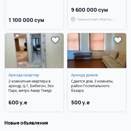
совместной аренде)
9 600 000 сум
1 100 000 сум
Ташкентская область,
Паркентский район
Аренда квартир
Аренда домов
2-комнатная квартира в
Сдается дом, 3 комнаты,
аренду, Ц-1, Бибигон, Эко
район Госпитального
Парк, метро Амир Темур
базара
600 y.e
500 y.e
Новые объявления