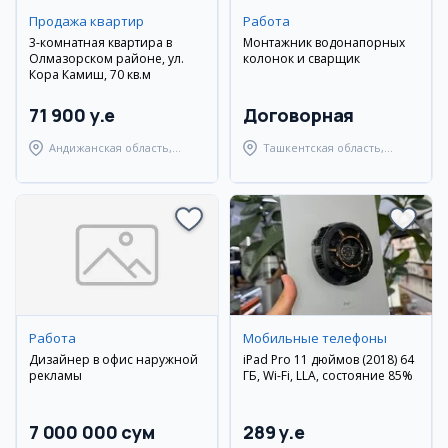
Продажа квартир
Работа
3-комнатная квартира в
Монтажник водонапорных
Олмазорском районе, ул.
колонок и сварщик
Кора Камиш, 70 кв.м
71 900 y.e
Договорная
Андижанская область,
Ташкентская область,
город Андижан
Янгиюльский район
Работа
Мобильные телефоны
Дизайнер в офис наружной
iPad Pro 11 дюймов (2018) 64
рекламы
ГБ, Wi-Fi, LLA, состояние 85%
7 000 000 сум
289 y.e