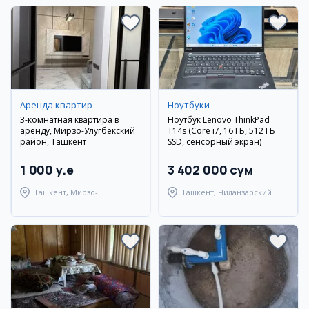
Аренда квартир
Ноутбуки
3-комнатная квартира в
Ноутбук Lenovo ThinkPad
аренду, Мирзо-Улугбекский
T14s (Core i7, 16 ГБ, 512 ГБ
район, Ташкент
SSD, сенсорный экран)
1 000 y.e
3 402 000 сум
Ташкент, Мирзо-
Ташкент, Чиланзарский
Улугбекский район
район