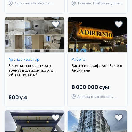
Андижанская область,
Ташкент, Шайхантахурский
Андижанский район
район
Аренда квартир
Работа
3-комнатная квартира в
Вакансии в кафе Adir Resto в
аренду в Шайхонтахур, ул.
Андижане
Ибн Сино, 68 м²
8 000 000 сум
800 y.e
Андижанская область,
Андижанский район