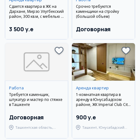
Сдается квартира в ЖК на
Срочно требуются
Дархане, Мирзо Улугбекский
каменщики на стройку
район, 300 кв.м, с мебелью и
(большой объем)
техникой
3 500 y.e
Договорная
Работа
Аренда квартир
Требуется каменщик,
1-комнатная квартира в
штукатур и мастер по стяжке
аренду в Юнусабадском
в Ташкенте
районе, ЖК Imperial Club City,
30 м²
Договорная
900 y.e
Ташкентская область,
Ташкент, Юнусабадский
Ташкентский район
район