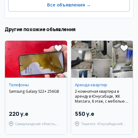
Все объявления
→
Другие похожие объявления
Телефоны
Аренда квартир
Samsung Galaxy S22+ 256GB
2-комнатная квартира в
аренду в Юнусабаде, ЖК
Manzara, 8 этаж, с мебелью и
техникой
220 y.e
550 y.e
Самаркандская область,
Ташкент, Юнусабадский
Самаркандский район
район