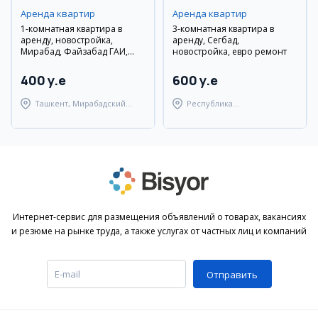
Аренда квартир
Аренда квартир
1-комнатная квартира в
3-комнатная квартира в
аренду, новостройка,
аренду, Сегбад,
Мирабад, Файзабад ГАИ,
новостройка, евро ремонт
евро-ремонт
400 y.e
600 y.e
Ташкент, Мирабадский
Республика
район
Каракалпакстан,
Берунийский район
Интернет-сервис для размещения объявлений о товарах, вакансиях
и резюме на рынке труда, а также услугах от частных лиц и компаний
Отправить