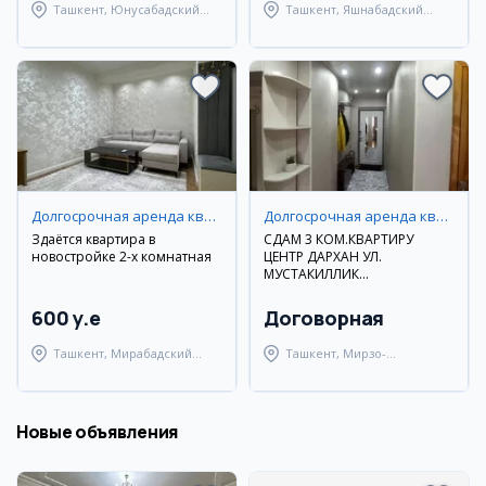
Ташкент, Юнусабадский
Ташкент, Яшнабадский
район
район
Долгосрочная аренда квартир
Долгосрочная аренда квартир
Здаётся квартира в
СДАМ 3 КОМ.КВАРТИРУ
новостройке 2-х комнатная
ЦЕНТР ДАРХАН УЛ.
МУСТАКИЛЛИК
ДОЛГОСРОЧНО
600 y.e
Договорная
Ташкент, Мирабадский
Ташкент, Мирзо-
район
Улугбекский район
Новые объявления