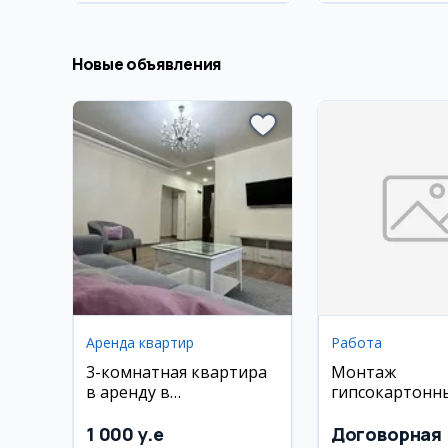
Новые объявления
Аренда квартир
Работа
3-комнатная квартира
Монтаж
в аренду в
гипсокартонн
Мирабадском районе
перегородок 
(ЦУМ)
квартире
1 000 y.e
Договорная