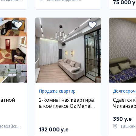
75 000 y
область,
Самаркандский район
Продажа квартир
натной
2-комнатная квартира
Сдаётся 
в комплексе Oz Mahal
Чиланзар
м районе
Golden House, 44 м²,
евро-ремонт
350 y.e
асарайский
Ташкен
132 000 y.e
район