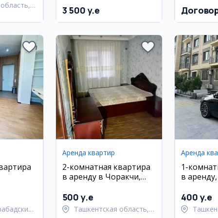
техникой
область,
3 500 y.e
Догово
ан
Аренда квартир
Аренда кв
квартира
2-комнатная квартира
1-комнат
в аренду в Чоракчи,
в аренду
районе,
евро ремонт, 3/9 этаж
Мирабад,
5 м²
ГАИ, евр
500 y.e
400 y.e
рабадский
Ташкентская область,
Ташкен
Ташкентский район
район