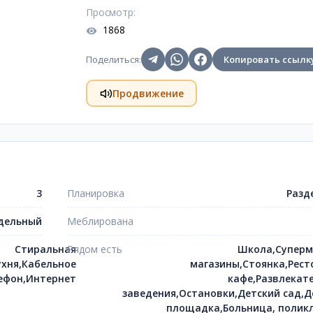
Просмотр
:
1868
Поделиться
:
Копировать ссылк
Продвижение
3
Планировка
Разд
дельный
Меблирована
Стиральная
Рядом есть
Школа,Суперм
хня,Кабельное
магазины,Стоянка,Рест
ефон,Интернет
кафе,Развлекат
заведения,Остановки,Детский сад,Д
площадка,Больница, полик