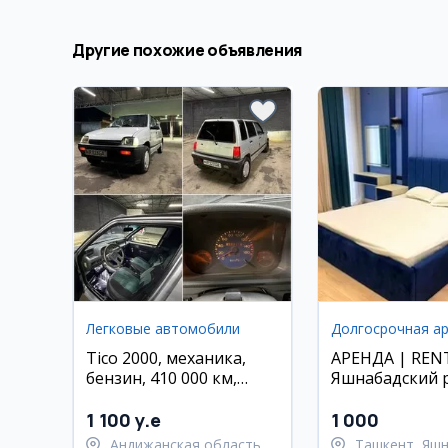
Другие похожие объявления
Легковые автомобили
Tico 2000, механика,
АРЕНДА | REN
бензин, 410 000 км,
Яшнабадский 
Андижан
улица Паркент
ОКСОРОЙ
1 100 y.e
1 000
Андижанская область,
Ташкент, Яш