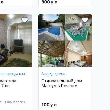
.e
900 y.e
Долгосрочная аренда квартир
Аренда домов
квартира
Отдыхательный дом
 7-кв
Магнум в Поченге
т, Чиланзарский
100 y.e