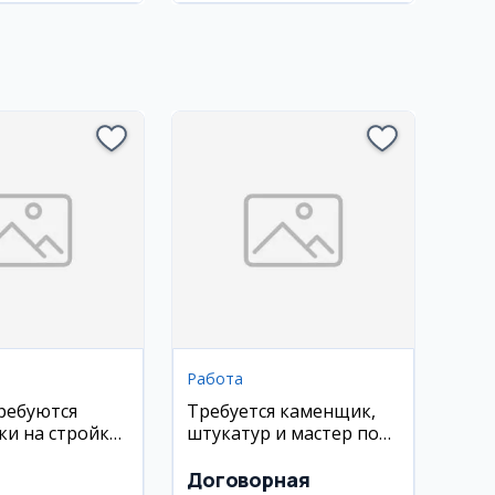
Работа
ребуются
Требуется каменщик,
и на стройку
штукатур и мастер по
 объем)
стяжке в Ташкенте
Договорная