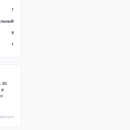
1
ельный
9
1
- 80
 в
ро
оваться