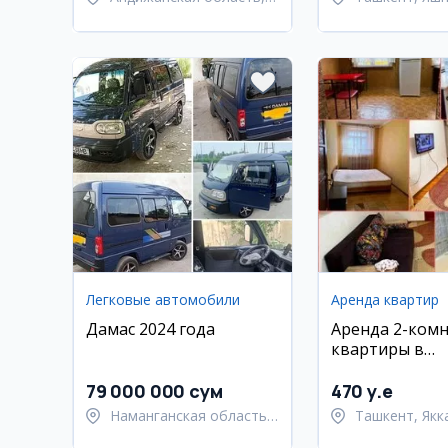
Андижанский район
район
Легковые автомобили
Аренда квартир
Дамас 2024 года
Аренда 2-ком
квартиры в
Яккасарайско
79 000 000 сум
470 y.e
Наманганская область,
Ташкент, Якк
Наманганский район
район