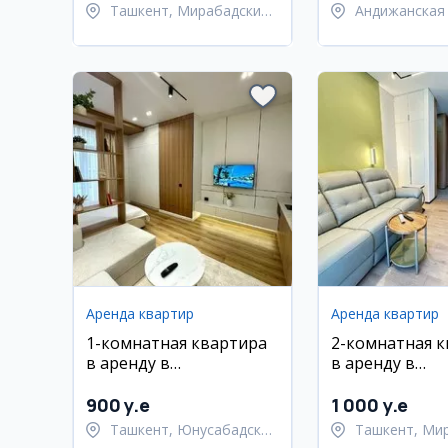
Ташкент, Мирабадский
Андижанская 
район
город Андиж
Аренда квартир
Аренда квартир
1-комнатная квартира
2-комнатная 
в аренду в
в аренду в
Юнусабадском районе,
Мирабадском 
ЖК Imperial Club City, 30
ЖК O’zmakon, 5
900 y.e
1 000 y.e
м²
Ташкент, Юнусабадский
Ташкент, Ми
район
район