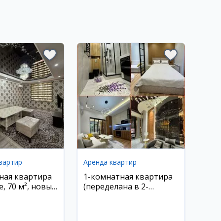
вартир
Аренда квартир
ная квартира
1-комнатная квартира
е, 70 м², новый
(переделана в 2-
й дом, 4-й
комнатную) в аренду,
он, рядом
Ц-5, Алайский, метро
Минор