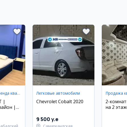
Долгосрочная аренда квартир
Легковые автомобили
Продажа к
T |
Chevrolet Cobalt 2020
2-комнат
район |
на 2 этаж
 | ЖК
6-этажны
микрорай
9 500 y.e
вокзал
набадский
Самаркандская