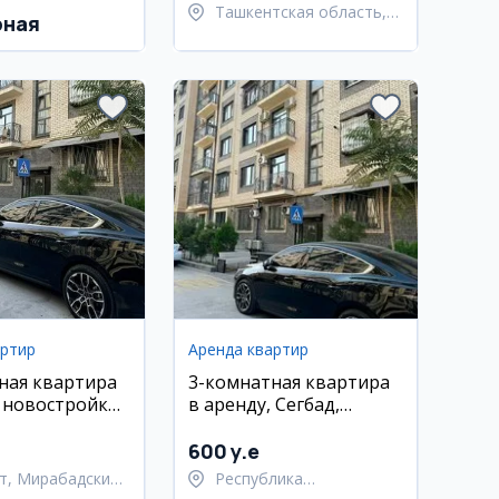
Ташкентская область,
рная
Ташкентский район
артир
Аренда квартир
ная квартира
3-комнатная квартира
, новостройка,
в аренду, Сегбад,
 Файзабад
новостройка, евро
о-ремонт
ремонт
600 y.e
т, Мирабадский
Республика
Каракалпакстан,