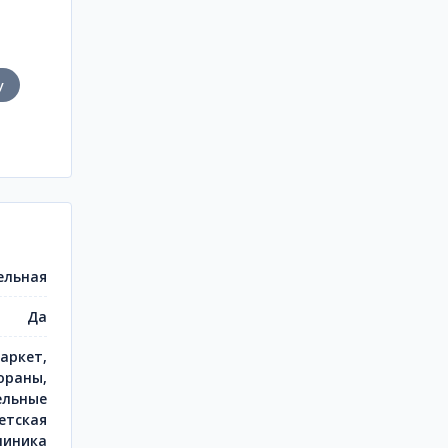
у
ельная
Да
аркет,
ораны,
ельные
етская
линика