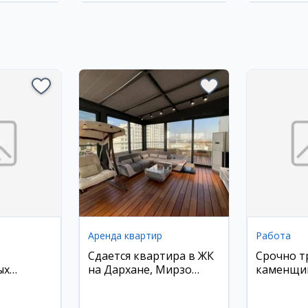
Аренда квартир
Работа
Сдается квартира в ЖК
Срочно т
ых
на Дархане, Мирзо
каменщик
в
Улугбекский район, 300
(большой
кв.м, с мебелью и