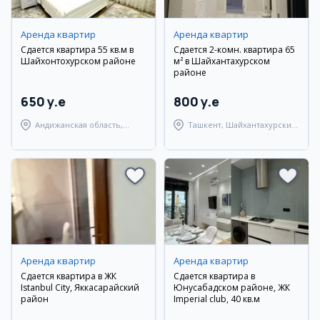
Аренда квартир
Аренда квартир
Сдается квартира 55 кв.м в
Сдается 2-комн. квартира 65
Шайхонтохурском районе
м² в Шайхантахурском
районе
650 y.e
800 y.e
Андижанская область,
Ташкент, Шайхантахурский
город Андижан
район
Аренда квартир
Аренда квартир
Сдается квартира в ЖК
Сдается квартира в
Istanbul City, Яккасарайский
Юнусабадском районе, ЖК
район
Imperial club, 40 кв.м