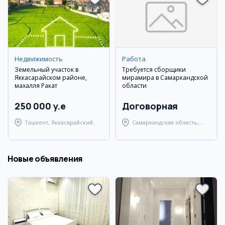
Недвижимость
Работа
Земельный участок в
Требуется сборщики
Яккасарайском районе,
мирамира в Самаркандской
махалля Ракат
области
250 000 y.e
Договорная
Ташкент, Яккасарайский
Самаркандская область,
район
Самаркандский район
Новые объявления