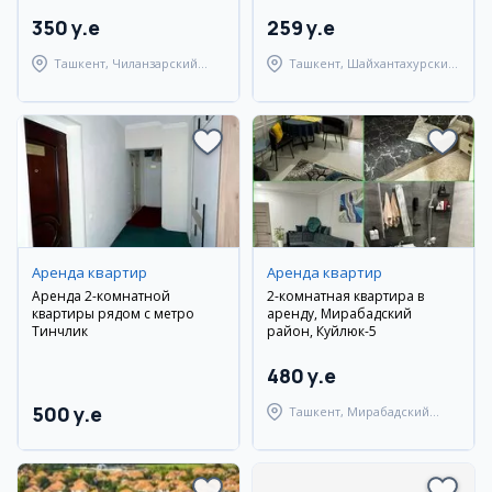
350 y.e
259 y.e
Ташкент, Чиланзарский
Ташкент, Шайхантахурский
район
район
Аренда квартир
Аренда квартир
Аренда 2-комнатной
2-комнатная квартира в
квартиры рядом с метро
аренду, Мирабадский
Тинчлик
район, Куйлюк-5
480 y.e
500 y.e
Ташкент, Мирабадский
район