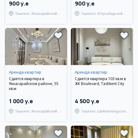
900 y.e
900 y.e
Ташкент, Яккасарайский
Ташкент, Юнусабадский
район
район
Аренда квартир
Аренда квартир
Сдается квартира в
Сдается квартира 103 кв.м в
Яккасарайском районе, 55
ЖК Boulevard, Tashkent City
кв.м
1 000 y.e
4 500 y.e
Ташкент, Яккасарайский
Ташкент, Шайхантахурский
район
район