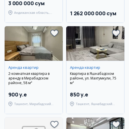
3 000 000 сум
1 262 000 000 сум
Андижанская область,
Мархаматский район
Аренда квартир
Аренда квартир
2-комнатная квартира в
Квартира в Яшнабадском
аренду в Мирабадском
районе, ул. Махтумкули, 75
районе, 58 м²
м²
900 y.e
850 y.e
Ташкент, Мирабадский
Ташкент, Яшнабадский
район
район