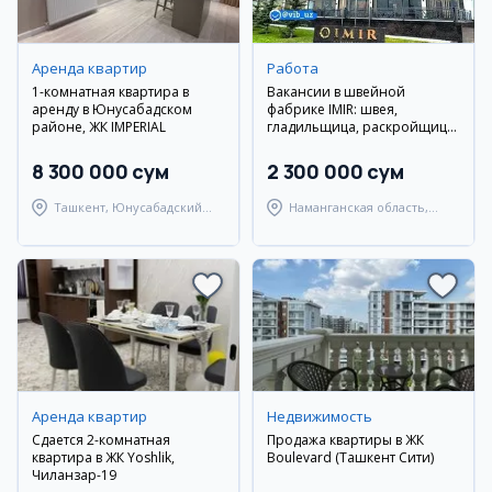
Аренда квартир
Работа
1-комнатная квартира в
Вакансии в швейной
аренду в Юнусабадском
фабрике IMIR: швея,
районе, ЖК IMPERIAL
гладильщица, раскройщица,
мастер, уборщица
8 300 000 сум
2 300 000 сум
Ташкент, Юнусабадский
Наманганская область,
район
Наманганский район
Аренда квартир
Недвижимость
Сдается 2-комнатная
Продажа квартиры в ЖК
квартира в ЖК Yoshlik,
Boulevard (Ташкент Сити)
Чиланзар-19