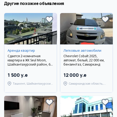
Другие похожие объявления
Аренда квартир
Легковые автомобили
Сдается 2-комнатная
Chevrolet Cobalt 2025,
квартира в ЖК Seul Moon,
автомат, белый, 22 000 км,
Шайхантахурский район, 60
бензин/газ, Самарканд
кв.м
1 500 y.e
12 000 y.e
Ташкент, Шайхантахурский
Самаркандская область,
район
Самаркандский район