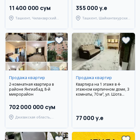
11 400 000 сум
355 000 y.e
Ташкент, Чиланзарский
Ташкент, Шайхантахурский
район
район
Продажа квартир
Продажа квартир
2-комнатная квартира в
Квартира на 1 этаже в 4-
районе Янгиабад, 8-й
этажном кирпичном доме, 3
микрорайон
комнаты, 70 м², ул. Шота
Руставели
702 000 000 сум
77 000 y.e
Джизакская область,
Янгиабадский район