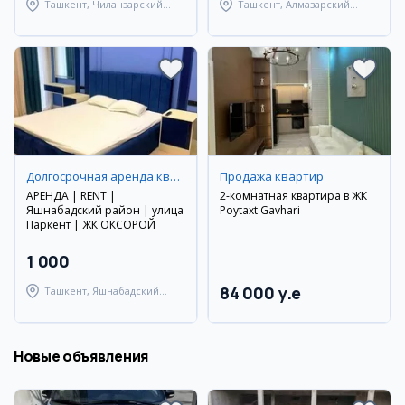
Ташкент, Чиланзарский
Ташкент, Алмазарский
район
район
Долгосрочная аренда квартир
Продажа квартир
АРЕНДА | RENT |
2-комнатная квартира в ЖК
Яшнабадский район | улица
Poytaxt Gavhari
Паркент | ЖК ОКСОРОЙ
1 000
84 000 y.e
Ташкент, Яшнабадский
район
Новые объявления