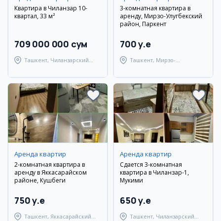
Квартира в Чиланзар 10-
3-комнатная квартира в
квартал, 33 м²
аренду, Мирзо-Улугбекский
район, Паркент
709 000 000 сум
700 y.e
Ташкент, Чиланзарский
Ташкент, Мирзо-
район
Улугбекский район
Аренда квартир
Аренда квартир
2-комнатная квартира в
Сдается 3-комнатная
аренду в Яккасарайском
квартира в Чиланзар-1,
районе, Кушбеги
Мукими
750 y.e
650 y.e
Ташкент, Яккасарайский
Ташкент, Чиланзарский