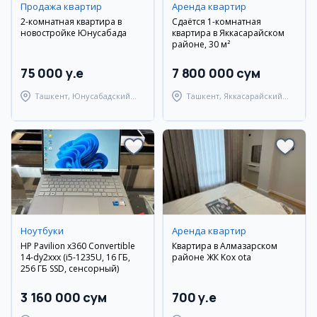
Продажа квартир
Аренда квартир
2-комнатная квартира в
Сдаётся 1-комнатная
новостройке Юнусабада
квартира в Яккасарайском
районе, 30 м²
75 000 y.e
7 800 000 сум
Ташкент, Юнусабадский
Ташкент, Яккасарайский
район
район
Ноутбуки
Аренда квартир
HP Pavilion x360 Convertible
Квартира в Алмазарском
14-dy2xxx (i5-1235U, 16 ГБ,
районе ЖК Kox ota
256 ГБ SSD, сенсорный)
3 160 000 сум
700 y.e