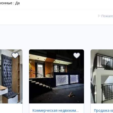
ионные : Да
⚐
Пожал
Коммерческая недвижимость
Продажа к