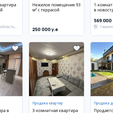
квартира
Нежилое помещение 93
1-комнат
ой
м² с террасой
в новост
Юнусабад
569 000
область,
Ташкен
250 000 y.e
район
район
Продажа квартир
Продажа 
ира в
3-комнатная квартира
Продаётс