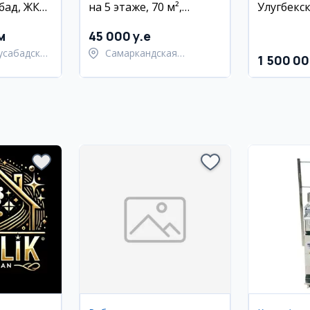
бад, ЖК
на 5 этаже, 70 м²,
Улугбекс
²
Самарканд
м
45 000 y.e
усабадский
Самаркандская
1 500 00
область,
Самаркандский район