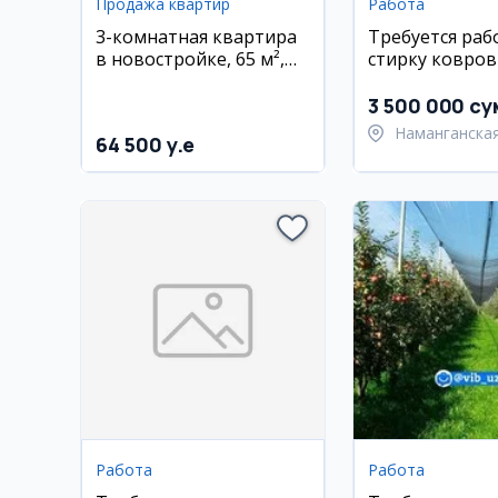
Продажа квартир
Работа
3-комнатная квартира
Требуется раб
в новостройке, 65 м²,
стирку ковров
3/7 этаж, Корабув
Намангане
3 500 000 су
Наманганская
64 500 y.e
Намангански
Работа
Работа