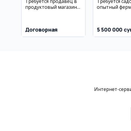
Требуется продавец в
Требуется сад
продуктовый магазин
опытный ферм
AFSONA Маркет (2
сельхозпредп
вакансии)
Договорная
5 500 000 су
Интернет-серви