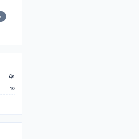
у
Да
10