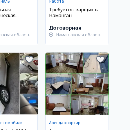
рналы
Работа
ьная
Требуется сварщик в
ческая
Наманган
ная машина
e
Договорная
анская область,
Наманганская область,
анский район
Наманганский район
автомобили
Аренда квартир