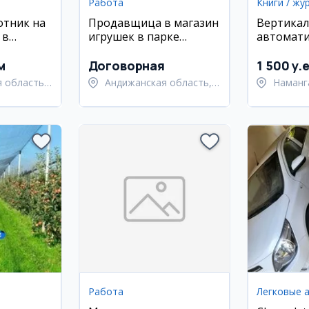
Работа
Книги / жу
отник на
Продавщица в магазин
Вертикал
 в
игрушек в парке
автомати
Пушкина (Андижан)
упаковоч
м
Договорная
1 500 y.
 область,
Андижанская область,
Наманг
й район
Андижанский район
Наманг
Работа
Легковые 