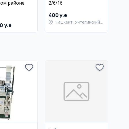
ком районе
2/6/16
400 y.e
Ташкент, Учтепинский
0 y.e
район