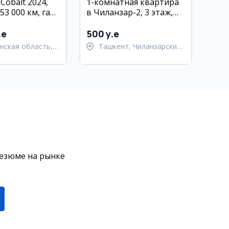
 Cobalt 2024,
1-комнатная квартира
53 000 км, газ/
в Чиланзар-2, 3 этаж,
Андижан
новый ремонт, мебель
и техника
.e
500 y.e
нская область,
Ташкент, Чиланзарский
нский район
район
резюме на рынке