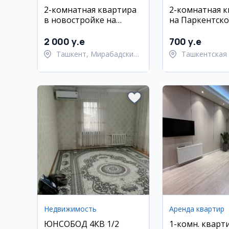
2-комнатная квартира
2-комнатная 
в новостройке на
на Паркентск
Мирабад авеню, рядом
с метро Ойбек
2 000 y.e
700 y.e
Ташкент, Мирабадский
Ташкентская 
район
Паркентский 
Недвижимость
Аренда квартир
ЮНСОБОД 4КВ 1/2
1-комн. кварт