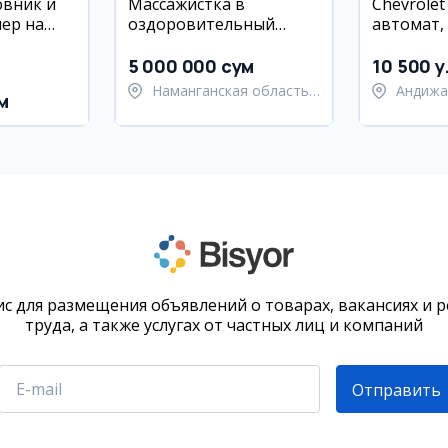
овник и
Массажистка в
Chevrolet
ер на
оздоровительный
автомат, 
риятие
центр, Наманган
бензин, 
5 000 000 сум
10 500 y
Наманганская область,
Андижа
м
Наманганский район
Андижа
с для размещения объявлений о товарах, вакансиях и 
труда, а также услугах от частных лиц и компаний
Отправить