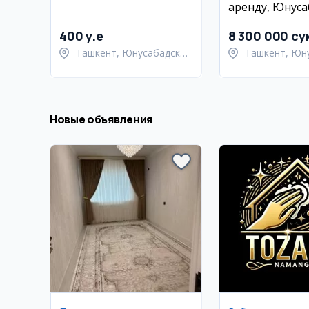
аренду, Юнуса
IMPERIAL, 33 м
400 y.e
8 300 000 су
Ташкент, Юнусабадский
Ташкент, Юн
район
район
Новые объявления