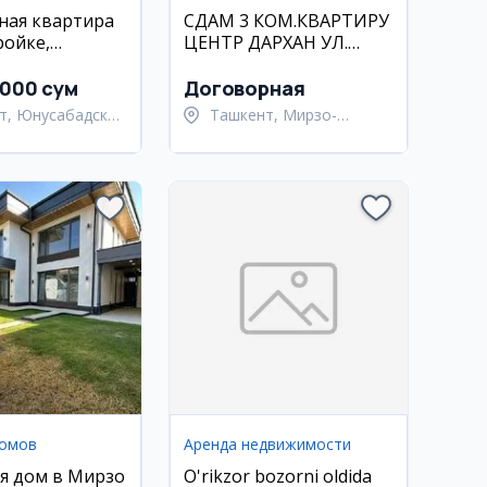
ная квартира
СДАМ 3 КОМ.КВАРТИРУ
ройке,
ЦЕНТР ДАРХАН УЛ.
 17 квартал
МУСТАКИЛЛИК
ДОЛГОСРОЧНО
 000 сум
Договорная
т, Юнусабадский
Ташкент, Мирзо-
Улугбекский район
домов
Аренда недвижимости
я дом в Мирзо
O'rikzor bozorni oldida