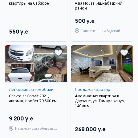
квартиры на Себзоре
Azia House, Яшнабадский
район
500 y.e
550 y.e
Ташкент, Яшнабадский
район
Легковые автомобили
Продажа квартир
Chevrolet Cobalt 2021,
4-комнатная квартира в
автомат, пробег 79 500 км
Дархане, ул. Тамара ханум,
140 кв.м
9 200 y.e
249 000 y.e
Наманганская область,
Уйчинский район