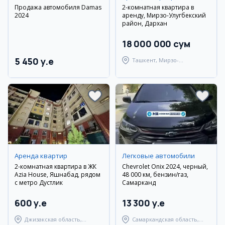
Продажа автомобиля Damas
2-комнатная квартира в
2024
аренду, Мирзо-Улугбекский
район, Дархан
18 000 000 сум
5 450 y.e
Ташкент, Мирзо-
Улугбекский район
Аренда квартир
Легковые автомобили
2-комнатная квартира в ЖК
Chevrolet Onix 2024, черный,
Azia House, Яшнабад, рядом
48 000 км, бензин/газ,
с метро Дустлик
Самарканд
600 y.e
13 300 y.e
Джизакская область,
Самаркандская область,