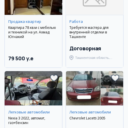
Продажа квартир
Работа
Квартира 78 кв.м с мебелью
Требуется мастера для
и техникой на ул. Ахмад
внутренней отделки в
Югнакий
Ташкенте
Договорная
79 500 y.e
Ташкентская область,
Ташкентский район
Легковые автомобили
Легковые автомобили
Nexia 3 2022, автомат,
Chevrolet Lacetti 2005
газ+бензин