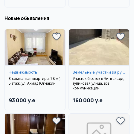
Дустликский район
Самаркандский район
Новые объявления
Недвижимость
Земельные участки за рубежом
3-комнатная квартира, 78 м²,
Участок 6 соток в Чингельди,
5 этаж, ул. Ахмад Югнакий
тупиковая улица, все
коммуникации
93 000 y.e
160 000 y.e