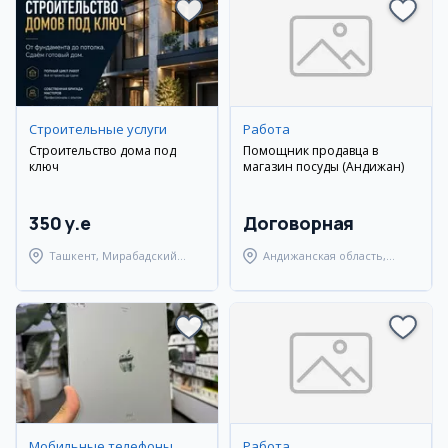
Cтроительные услуги
Работа
Строительство дома под
Помощник продавца в
ключ
магазин посуды (Андижан)
350 y.e
Договорная
Ташкент, Мирабадский
Андижанская область,
район
Андижанский район
Мобильные телефоны
Работа