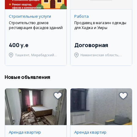
Cтроительные услуги
Работа
Строительство домов
Продавец в магазин одежды
реставрация фасадов зданий
для Хаджа и Умры
400 y.e
Договорная
Ташкент, Мирабадский
Наманганская область,
район
Наманганский район
Новые объявления
Аренда квартир
Аренда квартир