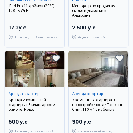
iPad Pro 11 дюймов (2020)
Менеджер по продажам
128 ГБ Wi-Fi
сырья и упаковки в
Андижане
170 y.e
2 500 y.e
Ташкент, Шайхантахурский
Андижанская область,
район
Андижанский район
Аренда квартир
Аренда квартир
Аренда 2-комнатной
3-комнатная квартира в
квартиры в Чиланзарском
новостройке возле Ташкент
районе, Новза
Сити, 110 м², с мебелью
500 y.e
900 y.e
Ташкент, Чиланзарский
Джизакская область,