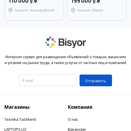
110 000 y.e
199 000 y.e
Ташкент, Яккасарайский
Ташкент, Мирзо-
район
Улугбекский район
Интернет-сервис для размещения объявлений о товарах, вакансиях
и резюме на рынке труда, а также услугах от частных лиц и компаний
Отправить
Магазины
Компания
Texnika Tashkent
О нас
LAPTOPS.UZ
Вакансии