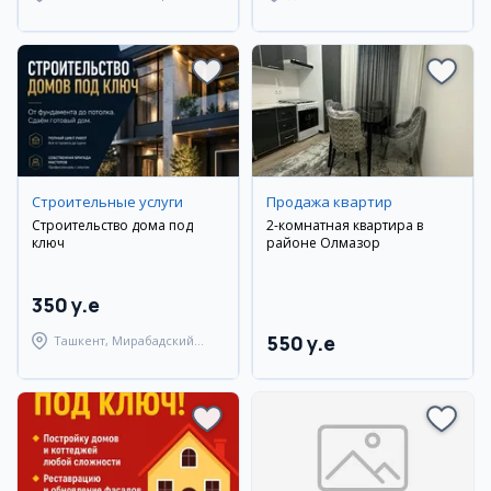
район
Пахтакорский район
Cтроительные услуги
Продажа квартир
Строительство дома под
2-комнатная квартира в
ключ
районе Олмазор
350 y.e
550 y.e
Ташкент, Мирабадский
район