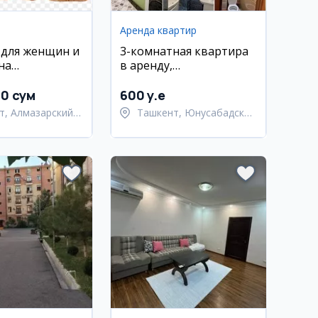
Аренда квартир
 для женщин и
3-комнатная квартира
на
в аренду,
дство
Юнусабадский район,
очных изделий
18 квартал
00 сум
600 y.e
т, Алмазарский
Ташкент, Юнусабадский
район