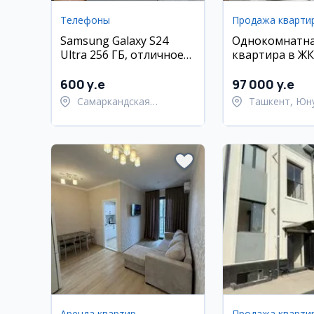
Телефоны
Продажа кварти
Samsung Galaxy S24
Однокомнатн
Ultra 256 ГБ, отличное
квартира в ЖК 
состояние, Самарканд
Club City, 30 м2
600 y.e
97 000 y.e
Самаркандская
Ташкент, Юн
область,
район
Самаркандский район
Аренда квартир
Продажа кварти