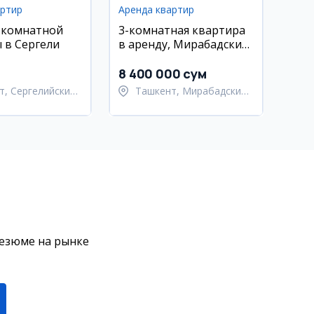
артир
Аренда квартир
-комнатной
3-комнатная квартира
 в Сергели
в аренду, Мирабадский
район, Ц-7
8 400 000 сум
т, Сергелийский
Ташкент, Мирабадский
район
резюме на рынке