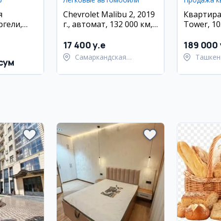
я
Chevrolet Malibu 2, 2019
Квартира
ргели,
г., автомат, 132 000 км,
Tower, 10
Самарканд
17 400 y.e
189 000 
Самаркандская
Ташкен
сум
область,
район
Самаркандский район