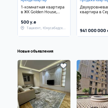
1-комнатная квартира
Двухуровнева
в ЖК Golden House,
квартира в Се
Юнусабад
Бобур, 98 м²
500 y.e
Ташкент, Юнусабадский
941 000 000 
район
Новые объявления