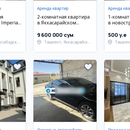
р
Аренда квартир
Аренда кв
ая
2-комнатная квартира
1-комнат
Imperial
в Яккасарайском
в новост
районе
9 600 000 сум
500 y.e
усабадский
Ташкент, Яккасарайский
Ташкен
район
Улугбе
р
Легковые автомобили
Продажа к