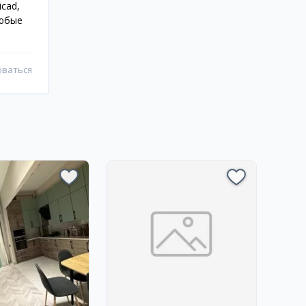
icad,
любые
оваться