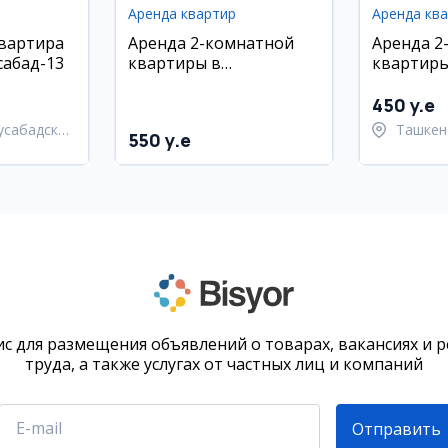
Аренда квартир
Аренда кв
квартира
Аренда 2-комнатной
Аренда 2
сабад-13
квартиры в
квартиры
Шайхонтохурском
районе
450 y.e
усабадский
Ташкен
550 y.e
район
с для размещения объявлений о товарах, вакансиях и 
труда, а также услугах от частных лиц и компаний
Отправить