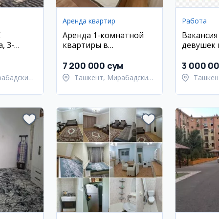
Аренда квартир
Работа
К
Аренда 1-комнатной
Вакансия
, 3-
квартиры в
девушек 
кв.м
Мирабадском районе
произво
хлебобул
7 200 000 сум
3 000 0
рабадский
Ташкент, Мирабадский
Ташкен
район
район