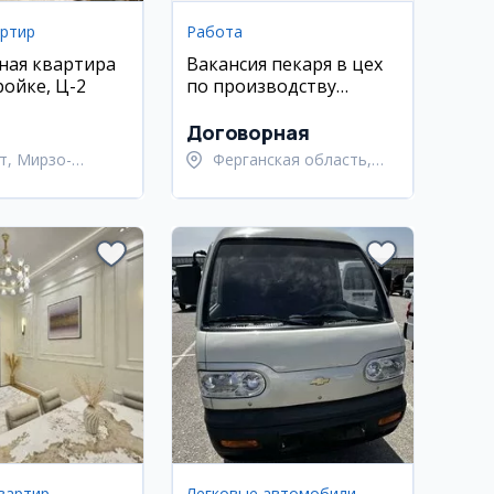
артир
Работа
ная квартира
Вакансия пекаря в цех
ройке, Ц-2
по производству
буханок
Договорная
т, Мирзо-
Ферганская область,
кский район
Узбекистанский район
вартир
Легковые автомобили