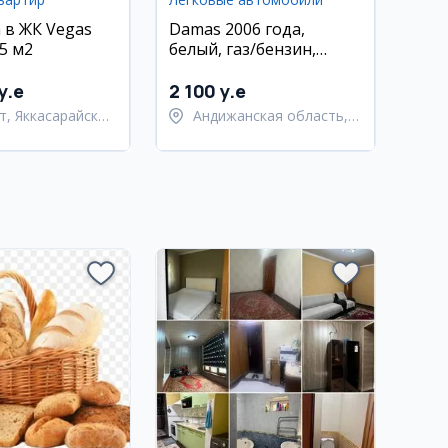
 в ЖК Vegas
Damas 2006 года,
5 м2
белый, газ/бензин,
пробег 668 000 км
y.e
2 100 y.e
т, Яккасарайский
Андижанская область,
Андижанский район