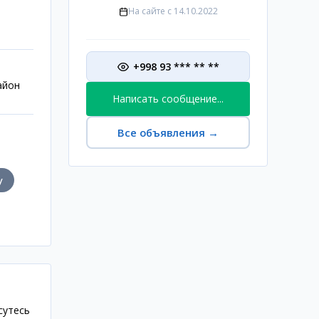
На сайте с
14.10.2022
+998 93 *** ** **
айон
Написать сообщение...
Все объявления
→
у
сутесь