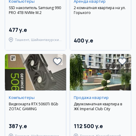
Компьютеры
Аренда квартир
SSD накопитель Samsung 990
2-комнатная квартира на ул.
PRO 4TB NVMe M.2
Горького
477 y.e
400 y.e
Ташкент, Шайхантахурский
район
Компьютеры
Продажа квартир
Видеокарта RTX 5060Ti 8Gb
Двухкомнатная квартира в
ZOTAC GAMING
ЖК Imperial Club City
387 y.e
112 500 y.e
Ташкент, Шайхантахурский
Ташкент, Юнусабадский