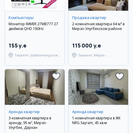
Компьютеры
Продажа квартир
Монитор IMMER 27MB777 27
2-комнатная квартира 64 м² в
дюймов QHD 180Hz
Мирзо-Улугбекском районе
155 y.e
115 000 y.e
Ташкент, Шайхантахурский
Ташкент, Мирзо-
район
Улугбекский район
Аренда квартир
Аренда квартир
3-комнатная квартира в
1-комнатная квартира в ЖК
аренду, 95 м², Мирзо-
NRG Sayram, 45 кв.м
Улугбек, Дархан