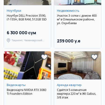
Ноутбуки
Недвижимость
Ноутбук DELL Precision 3590,
Участок 3 сотки с домом 400
i7-155H, 8GB RAM, 512GB SSD
м² в Олмалыкском районе,
ул. Охунбаева
6 300 000 сум
239 000 y.e
Ташкент, Чиланзарский
район
Видеокарты
Аренда квартир
Видеокарта NVIDIA RTX 3080
Сдаётся 5-комнатная
Ti Founders Edition
квартира 220 м² в ЖК Gabus,
3/8 этаж