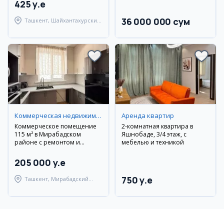
425 y.e
36 000 000 сум
Ташкент, Шайхантахурский
район
Коммерческая недвижимость
Аренда квартир
Коммерческое помещение
2-комнатная квартира в
115 м² в Мирабадском
Яшнобаде, 3/4 этаж, с
районе с ремонтом и
мебелью и техникой
мебелью
205 000 y.e
750 y.e
Ташкент, Мирабадский
район