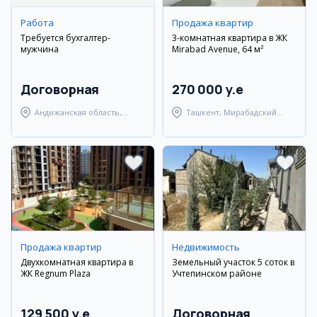
Работа
Продажа квартир
Требуется бухгалтер-
3-комнатная квартира в ЖК
мужчина
Mirabad Avenue, 64 м²
Договорная
270 000 y.e
Андижанская область,
Ташкент, Мирабадский
Андижанский район
район
Продажа квартир
Недвижимость
Двухкомнатная квартира в
Земельный участок 5 соток в
ЖК Regnum Plaza
Учтепинском районе
129 500 y.e
Договорная