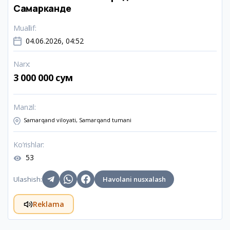
Самарканде
Muallif
:
04.06.2026, 04:52
Narx
:
3 000 000 сум
Manzil
:
Samarqand viloyati, Samarqand tumani
Ko‘rishlar
:
53
Ulashish
:
Havolani nusxalash
Reklama