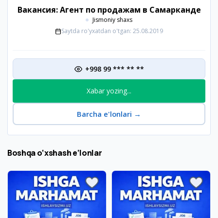
Вакансия: Агент по продажам в Самарканде
Jismoniy shaxs
Saytda ro'yxatdan o'tgan:
25.08.2019
+998 99 *** ** **
Xabar yozing...
Barcha e'lonlari
→
Boshqa o‘xshash e‘lonlar