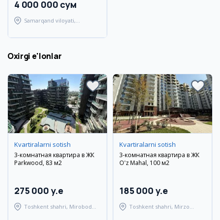
4 000 000 сум
Samarqand viloyati,
Samarqand tumani
Oxirgi e'lonlar
Kvartiralarni sotish
Kvartiralarni sotish
3-комнатная квартира в ЖК
3-комнатная квартира в ЖК
Parkwood, 83 м2
O'z Mahal, 100 м2
275 000 y.e
185 000 y.e
Toshkent shahri, Mirobod
Toshkent shahri, Mirzo
tumani
Ulug'bek tumani