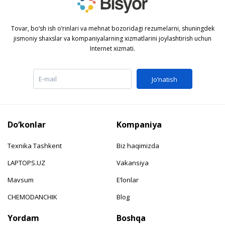
Tovar, bo‘sh ish o‘rinlari va mehnat bozoridagi rezumelarni, shuningdek
jismoniy shaxslar va kompaniyalarning xizmatlarini joylashtirish uchun
Internet xizmati.
Jo‘natish
Do‘konlar
Kompaniya
Texnika Tashkent
Biz haqimizda
LAPTOPS.UZ
Vakansiya
Mavsum
E‘lonlar
CHEMODANCHIK
Blog
Yordam
Boshqa