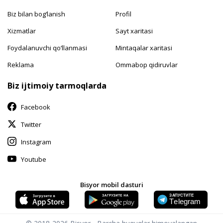
Biz bilan bog‘lanish
Profil
Xizmatlar
Sayt xaritasi
Foydalanuvchi qo‘llanmasi
Mintaqalar xaritasi
Reklama
Ommabop qidiruvlar
Biz ijtimoiy tarmoqlarda
Facebook
Twitter
Instagram
Youtube
Bisyor mobil dasturi