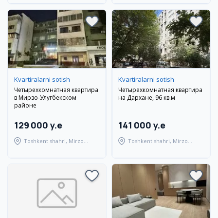
Kvartiralarni sotish
Kvartiralarni sotish
Четырехкомнатная квартира
Четырехкомнатная квартира
в Мирзо-Улугбекском
на Дархане, 96 кв.м
районе
129 000 y.e
141 000 y.e
Toshkent shahri, Mirzo
Toshkent shahri, Mirzo
Ulug'bek tumani
Ulug'bek tumani