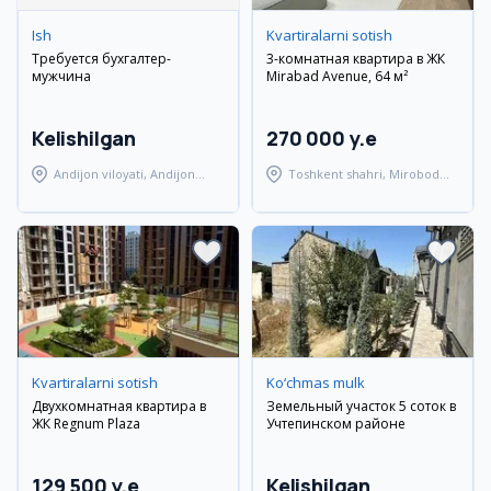
Ish
Kvartiralarni sotish
Требуется бухгалтер-
3-комнатная квартира в ЖК
мужчина
Mirabad Avenue, 64 м²
Kelishilgan
270 000 y.e
Andijon viloyati, Andijon
Toshkent shahri, Mirobod
tumani
tumani
Kvartiralarni sotish
Ko‘chmas mulk
Двухкомнатная квартира в
Земельный участок 5 соток в
ЖК Regnum Plaza
Учтепинском районе
129 500 y.e
Kelishilgan