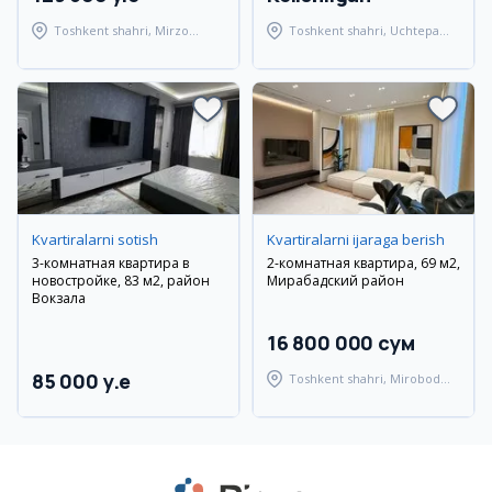
Toshkent shahri, Mirzo
Toshkent shahri, Uchtepa
Ulug'bek tumani
tumani
Kvartiralarni sotish
Kvartiralarni ijaraga berish
3-комнатная квартира в
2-комнатная квартира, 69 м2,
новостройке, 83 м2, район
Мирабадский район
Вокзала
16 800 000 сум
85 000 y.e
Toshkent shahri, Mirobod
tumani