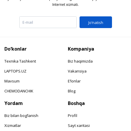
Internet xizmati.
Jo‘natish
Do‘konlar
Kompaniya
Texnika Tashkent
Biz haqimizda
LAPTOPS.UZ
Vakansiya
Mavsum
E‘lonlar
CHEMODANCHIK
Blog
Yordam
Boshqa
Biz bilan bog‘lanish
Profil
Xizmatlar
Sayt xaritasi