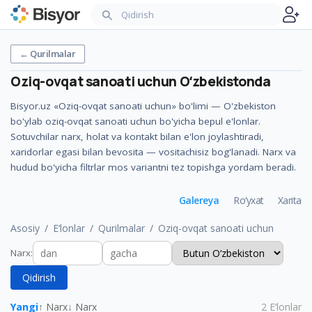
←
Qurilmalar
Oziq-ovqat sanoati uchun
Oʻzbekistonda
Bisyor.uz «Oziq-ovqat sanoati uchun» bo'limi — O'zbekiston
bo'ylab oziq-ovqat sanoati uchun bo'yicha bepul e'lonlar.
Sotuvchilar narx, holat va kontakt bilan e'lon joylashtiradi,
xaridorlar egasi bilan bevosita — vositachisiz bog'lanadi. Narx va
hudud bo'yicha filtrlar mos variantni tez topishga yordam beradi.
Galereya
Ro‘yxat
Xarita
Asosiy
E‘lonlar
Qurilmalar
Oziq-ovqat sanoati uchun
Narx
:
Qidirish
Yangi
↑ Narx
↓ Narx
2
E‘lonlar