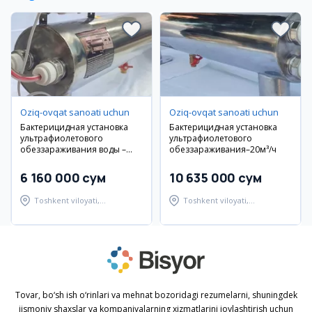
Oziq-ovqat sanoati uchun
Oziq-ovqat sanoati uchun
Бактерицидная установка
Бактерицидная установка
ультрафиолетового
ультрафиолетового
обеззараживания воды –
обеззараживания–20м³/ч
10м³/ч
6 160 000 сум
10 635 000 сум
Toshkent viloyati,
Toshkent viloyati,
Yuqorichirchiq tumani
Yuqorichirchiq tumani
Tovar, bo‘sh ish o‘rinlari va mehnat bozoridagi rezumelarni, shuningdek
jismoniy shaxslar va kompaniyalarning xizmatlarini joylashtirish uchun