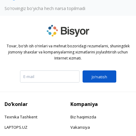
So'rovingiz bo'yicha hech narsa topilmadi
Tovar, bo‘sh ish o‘rinlari va mehnat bozoridagi rezumelarni, shuningdek
jismoniy shaxslar va kompaniyalarning xizmatlarini joylashtirish uchun
Internet xizmati.
Jo‘natish
Do‘konlar
Kompaniya
Texnika Tashkent
Biz haqimizda
LAPTOPS.UZ
Vakansiya