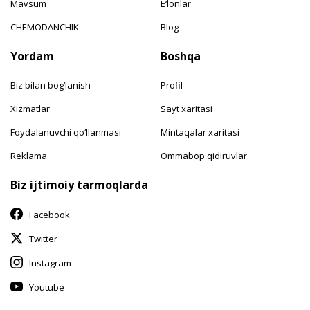
Mavsum
E‘lonlar
CHEMODANCHIK
Blog
Yordam
Boshqa
Biz bilan bog‘lanish
Profil
Xizmatlar
Sayt xaritasi
Foydalanuvchi qo‘llanmasi
Mintaqalar xaritasi
Reklama
Ommabop qidiruvlar
Biz ijtimoiy tarmoqlarda
Facebook
Twitter
Instagram
Youtube