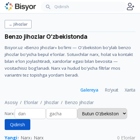
←
Jihozlar
Benzo jihozlar
Oʻzbekistonda
Bisyor.uz «Benzo jihozlar» bo'limi — O'zbekiston bo'ylab benzo
jihozlar bo'yicha bepul e'lonlar. Sotuvchilar narx, holat va kontakt
bilan e'lon joylashtiradi, xaridorlar egasi bilan bevosita —
vositachisiz bog'lanadi. Narx va hudud bo'yicha filtrlar mos
variantni tez topishga yordam beradi.
Galereya
Ro‘yxat
Xarita
Asosiy
E‘lonlar
Jihozlar
Benzo jihozlar
Narx
:
Qidirish
Yangi
↑ Narx
↓ Narx
0
E‘lonlar