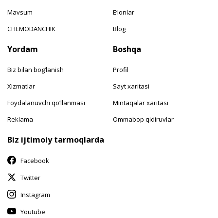
Mavsum
E‘lonlar
CHEMODANCHIK
Blog
Yordam
Boshqa
Biz bilan bog‘lanish
Profil
Xizmatlar
Sayt xaritasi
Foydalanuvchi qo‘llanmasi
Mintaqalar xaritasi
Reklama
Ommabop qidiruvlar
Biz ijtimoiy tarmoqlarda
Facebook
Twitter
Instagram
Youtube