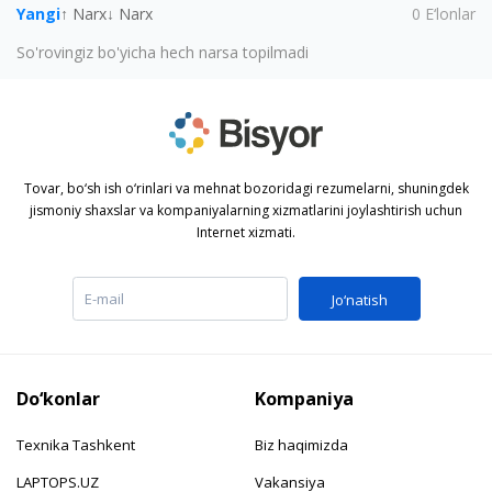
Yangi
↑ Narx
↓ Narx
0
E‘lonlar
So'rovingiz bo'yicha hech narsa topilmadi
Tovar, bo‘sh ish o‘rinlari va mehnat bozoridagi rezumelarni, shuningdek
jismoniy shaxslar va kompaniyalarning xizmatlarini joylashtirish uchun
Internet xizmati.
Jo‘natish
Do‘konlar
Kompaniya
Texnika Tashkent
Biz haqimizda
LAPTOPS.UZ
Vakansiya