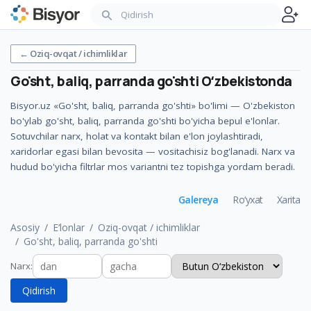
←
Oziq-ovqat / ichimliklar
Go'sht, baliq, parranda go'shti
Oʻzbekistonda
Bisyor.uz «Go'sht, baliq, parranda go'shti» bo'limi — O'zbekiston
bo'ylab go'sht, baliq, parranda go'shti bo'yicha bepul e'lonlar.
Sotuvchilar narx, holat va kontakt bilan e'lon joylashtiradi,
xaridorlar egasi bilan bevosita — vositachisiz bog'lanadi. Narx va
hudud bo'yicha filtrlar mos variantni tez topishga yordam beradi.
Galereya
Ro‘yxat
Xarita
Asosiy
E‘lonlar
Oziq-ovqat / ichimliklar
Go'sht, baliq, parranda go'shti
Narx
:
Qidirish