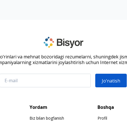
 o‘rinlari va mehnat bozoridagi rezumelarni, shuningdek jis
paniyalarning xizmatlarini joylashtirish uchun Internet xizm
Jo‘natish
Yordam
Boshqa
Biz bilan bog‘lanish
Profil