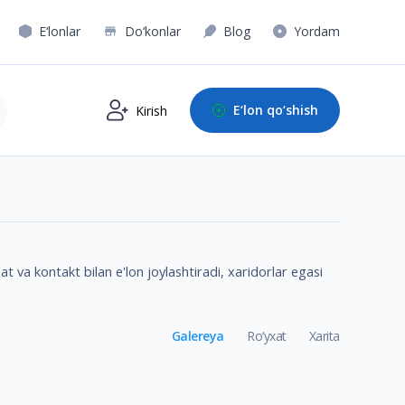
E‘lonlar
Do‘konlar
Blog
Yordam
E‘lon qo‘shish
Kirish
t va kontakt bilan e'lon joylashtiradi, xaridorlar egasi
Galereya
Ro‘yxat
Xarita