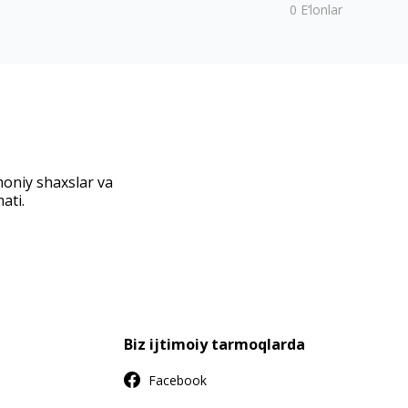
0
E‘lonlar
moniy shaxslar va
ati.
Biz ijtimoiy tarmoqlarda
Facebook