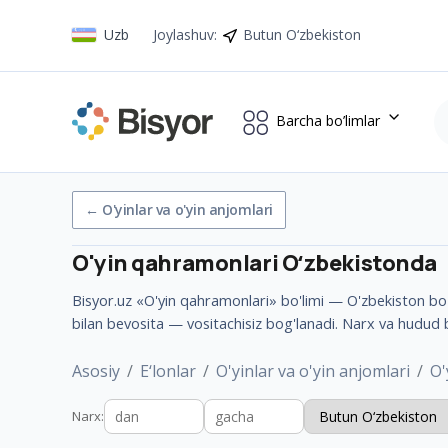
Uzb
Joylashuv
:
Butun O‘zbekiston
Barcha bo’limlar
←
O'yinlar va o'yin anjomlari
O'yin qahramonlari
Oʻzbekistonda
Bisyor.uz «O'yin qahramonlari» bo'limi — O'zbekiston bo'yl
bilan bevosita — vositachisiz bog'lanadi. Narx va hudud 
Asosiy
E‘lonlar
O'yinlar va o'yin anjomlari
O'
Narx
: