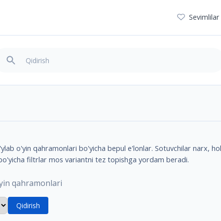
Sevimlilar
ab o'yin qahramonlari bo'yicha bepul e'lonlar. Sotuvchilar narx, hola
bo'yicha filtrlar mos variantni tez topishga yordam beradi.
yin qahramonlari
Qidirish