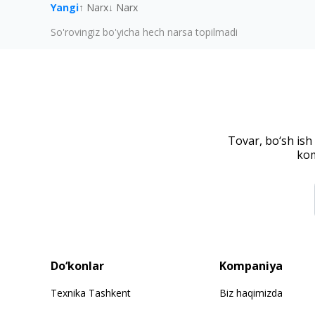
Yangi
↑ Narx
↓ Narx
So'rovingiz bo'yicha hech narsa topilmadi
Tovar, bo‘sh ish
kom
Do‘konlar
Kompaniya
Texnika Tashkent
Biz haqimizda