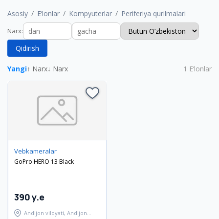
Asosiy
E‘lonlar
Kompyuterlar
Periferiya qurilmalari
Narx
:
Qidirish
Yangi
↑ Narx
↓ Narx
1
E‘lonlar
Vebkameralar
GoPro HERO 13 Black
390 y.e
Andijon viloyati, Andijon