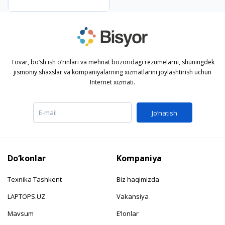
shahri
Tovar, bo‘sh ish o‘rinlari va mehnat bozoridagi rezumelarni, shuningdek
jismoniy shaxslar va kompaniyalarning xizmatlarini joylashtirish uchun
Internet xizmati.
Jo‘natish
Do‘konlar
Kompaniya
Texnika Tashkent
Biz haqimizda
LAPTOPS.UZ
Vakansiya
Mavsum
E‘lonlar