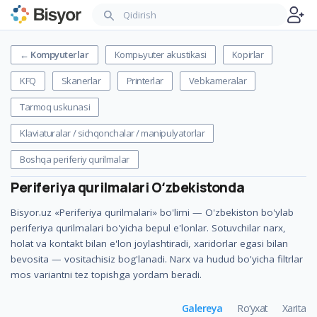
←
Kompyuterlar
Kompьyuter akustikasi
Kopirlar
KFQ
Skanerlar
Printerlar
Vebkameralar
Tarmoq uskunasi
Klaviaturalar / sichqonchalar / manipulyatorlar
Boshqa periferiy qurilmalar
Periferiya qurilmalari
Oʻzbekistonda
Bisyor.uz «Periferiya qurilmalari» bo'limi — O'zbekiston bo'ylab
periferiya qurilmalari bo'yicha bepul e'lonlar. Sotuvchilar narx,
holat va kontakt bilan e'lon joylashtiradi, xaridorlar egasi bilan
bevosita — vositachisiz bog'lanadi. Narx va hudud bo'yicha filtrlar
mos variantni tez topishga yordam beradi.
Galereya
Ro‘yxat
Xarita