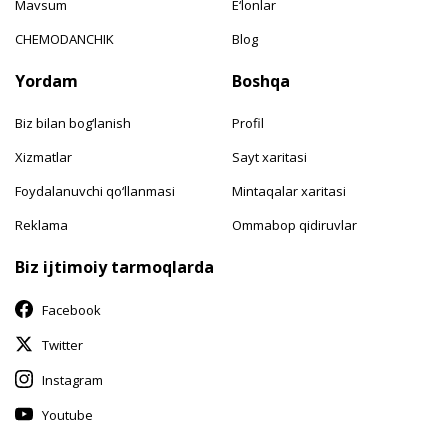
Mavsum
E‘lonlar
CHEMODANCHIK
Blog
Yordam
Boshqa
Biz bilan bog‘lanish
Profil
Xizmatlar
Sayt xaritasi
Foydalanuvchi qo‘llanmasi
Mintaqalar xaritasi
Reklama
Ommabop qidiruvlar
Biz ijtimoiy tarmoqlarda
Facebook
Twitter
Instagram
Youtube