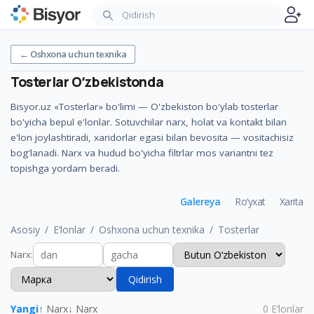
←
Oshxona uchun texnika
Tosterlar
Oʻzbekistonda
Bisyor.uz «Tosterlar» bo'limi — O'zbekiston bo'ylab tosterlar
bo'yicha bepul e'lonlar. Sotuvchilar narx, holat va kontakt bilan
e'lon joylashtiradi, xaridorlar egasi bilan bevosita — vositachisiz
bog'lanadi. Narx va hudud bo'yicha filtrlar mos variantni tez
topishga yordam beradi.
Galereya
Ro‘yxat
Xarita
Asosiy
E‘lonlar
Oshxona uchun texnika
Tosterlar
Narx
:
Qidirish
Yangi
↑ Narx
↓ Narx
0
E‘lonlar