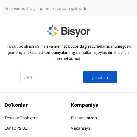
So'rovingiz bo'yicha hech narsa topilmadi
Tovar, bo‘sh ish o‘rinlari va mehnat bozoridagi rezumelarni, shuningdek
jismoniy shaxslar va kompaniyalarning xizmatlarini joylashtirish uchun
Internet xizmati.
Jo‘natish
Do‘konlar
Kompaniya
Texnika Tashkent
Biz haqimizda
LAPTOPS.UZ
Vakansiya