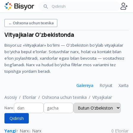
←
Oshxona uchun texnika
Vityajkalar
Oʻzbekistonda
Bisyor.uz «Vityajkalar» bo'limi — O'zbekiston bo'ylab vityajkalar
bo'yicha bepul e'lonlar. Sotuvchilar narx, holat va kontakt bilan
e'lon joylashtiradi, xaridorlar egasi bilan bevosita — vositachisiz
bog'lanadi. Narx va hudud bo'yicha filtrlar mos variantni tez
topishga yordam beradi.
Galereya
Ro‘yxat
Xarita
Asosiy
E‘lonlar
Oshxona uchun texnika
Vityajkalar
Narx
:
Qidirish
Yangi
↑ Narx
↓ Narx
0
E‘lonlar