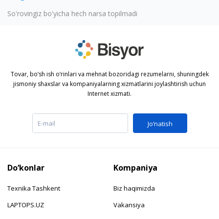
So'rovingiz bo'yicha hech narsa topilmadi
Tovar, bo‘sh ish o‘rinlari va mehnat bozoridagi rezumelarni, shuningdek
jismoniy shaxslar va kompaniyalarning xizmatlarini joylashtirish uchun
Internet xizmati.
Jo‘natish
Do‘konlar
Kompaniya
Texnika Tashkent
Biz haqimizda
LAPTOPS.UZ
Vakansiya