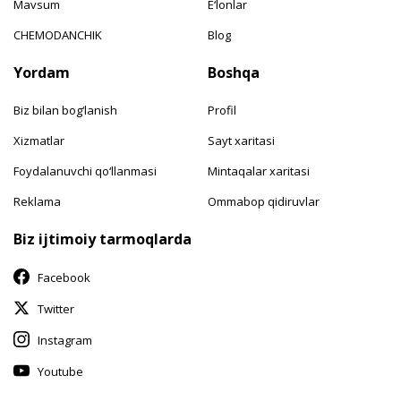
Mavsum
E‘lonlar
CHEMODANCHIK
Blog
Yordam
Boshqa
Biz bilan bog‘lanish
Profil
Xizmatlar
Sayt xaritasi
Foydalanuvchi qo‘llanmasi
Mintaqalar xaritasi
Reklama
Ommabop qidiruvlar
Biz ijtimoiy tarmoqlarda
Facebook
Twitter
Instagram
Youtube