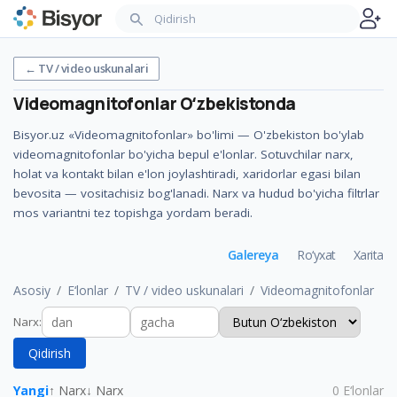
←
TV / video uskunalari
Videomagnitofonlar
Oʻzbekistonda
Bisyor.uz «Videomagnitofonlar» bo'limi — O'zbekiston bo'ylab
videomagnitofonlar bo'yicha bepul e'lonlar. Sotuvchilar narx,
holat va kontakt bilan e'lon joylashtiradi, xaridorlar egasi bilan
bevosita — vositachisiz bog'lanadi. Narx va hudud bo'yicha filtrlar
mos variantni tez topishga yordam beradi.
Galereya
Ro‘yxat
Xarita
Asosiy
E‘lonlar
TV / video uskunalari
Videomagnitofonlar
Narx
:
Qidirish
Yangi
↑ Narx
↓ Narx
0
E‘lonlar