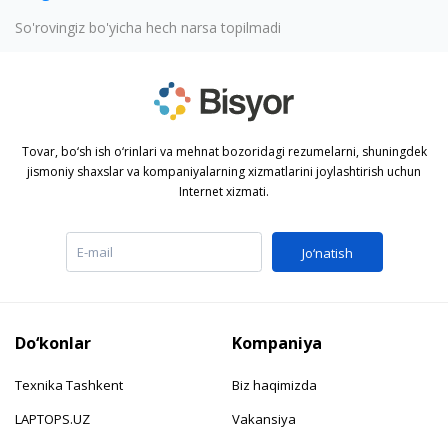
So'rovingiz bo'yicha hech narsa topilmadi
Tovar, bo‘sh ish o‘rinlari va mehnat bozoridagi rezumelarni, shuningdek
jismoniy shaxslar va kompaniyalarning xizmatlarini joylashtirish uchun
Internet xizmati.
Jo‘natish
Do‘konlar
Kompaniya
Texnika Tashkent
Biz haqimizda
LAPTOPS.UZ
Vakansiya