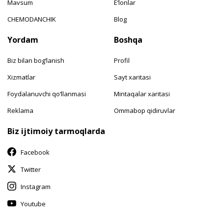
Mavsum
E‘lonlar
CHEMODANCHIK
Blog
Yordam
Boshqa
Biz bilan bog‘lanish
Profil
Xizmatlar
Sayt xaritasi
Foydalanuvchi qo‘llanmasi
Mintaqalar xaritasi
Reklama
Ommabop qidiruvlar
Biz ijtimoiy tarmoqlarda
Facebook
Twitter
Instagram
Youtube