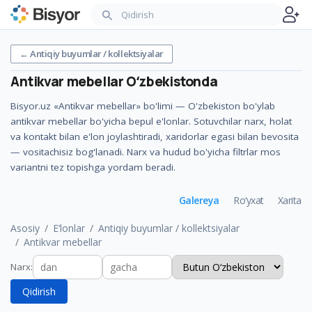
←
Antiqiy buyumlar / kollektsiyalar
Antikvar mebellar
Oʻzbekistonda
Bisyor.uz «Antikvar mebellar» bo'limi — O'zbekiston bo'ylab
antikvar mebellar bo'yicha bepul e'lonlar. Sotuvchilar narx, holat
va kontakt bilan e'lon joylashtiradi, xaridorlar egasi bilan bevosita
— vositachisiz bog'lanadi. Narx va hudud bo'yicha filtrlar mos
variantni tez topishga yordam beradi.
Galereya
Ro‘yxat
Xarita
Asosiy
E‘lonlar
Antiqiy buyumlar / kollektsiyalar
Antikvar mebellar
Narx
:
Qidirish