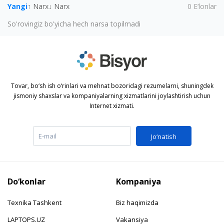
Yangi
↑ Narx
↓ Narx
0
E‘lonlar
So'rovingiz bo'yicha hech narsa topilmadi
Tovar, bo‘sh ish o‘rinlari va mehnat bozoridagi rezumelarni, shuningdek
jismoniy shaxslar va kompaniyalarning xizmatlarini joylashtirish uchun
Internet xizmati.
Jo‘natish
Do‘konlar
Kompaniya
Texnika Tashkent
Biz haqimizda
LAPTOPS.UZ
Vakansiya