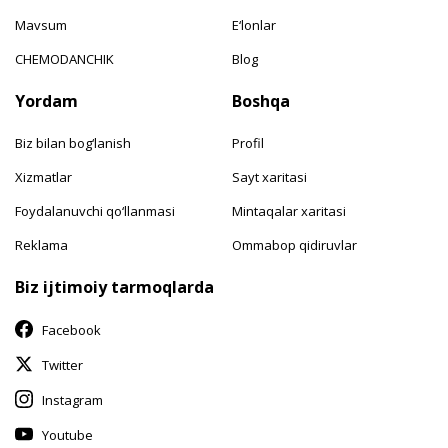
Mavsum
E‘lonlar
CHEMODANCHIK
Blog
Yordam
Boshqa
Biz bilan bog‘lanish
Profil
Xizmatlar
Sayt xaritasi
Foydalanuvchi qo‘llanmasi
Mintaqalar xaritasi
Reklama
Ommabop qidiruvlar
Biz ijtimoiy tarmoqlarda
Facebook
Twitter
Instagram
Youtube