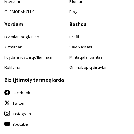
Mavsum
E‘lonlar
CHEMODANCHIK
Blog
Yordam
Boshqa
Biz bilan bog‘lanish
Profil
Xizmatlar
Sayt xaritasi
Foydalanuvchi qo‘llanmasi
Mintaqalar xaritasi
Reklama
Ommabop qidiruvlar
Biz ijtimoiy tarmoqlarda
Facebook
Twitter
Instagram
Youtube