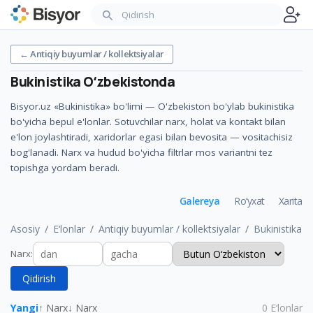
←
Antiqiy buyumlar / kollektsiyalar
Bukinistika
Oʻzbekistonda
Bisyor.uz «Bukinistika» bo'limi — O'zbekiston bo'ylab bukinistika
bo'yicha bepul e'lonlar. Sotuvchilar narx, holat va kontakt bilan
e'lon joylashtiradi, xaridorlar egasi bilan bevosita — vositachisiz
bog'lanadi. Narx va hudud bo'yicha filtrlar mos variantni tez
topishga yordam beradi.
Galereya
Ro‘yxat
Xarita
Asosiy
E‘lonlar
Antiqiy buyumlar / kollektsiyalar
Bukinistika
Narx
:
Qidirish
Yangi
↑ Narx
↓ Narx
0
E‘lonlar