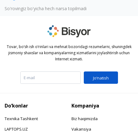
So'rovingiz bo'yicha hech narsa topilmadi
Tovar, bo‘sh ish o‘rinlari va mehnat bozoridagi rezumelarni, shuningdek
jismoniy shaxslar va kompaniyalarning xizmatlarini joylashtirish uchun
Internet xizmati.
Jo‘natish
Do‘konlar
Kompaniya
Texnika Tashkent
Biz haqimizda
LAPTOPS.UZ
Vakansiya