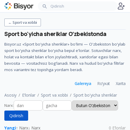
←
Sport va xobbi
Sport bo'yicha sheriklar
Oʻzbekistonda
Bisyor.uz «Sport bo'yicha sheriklar» bo'limi — O'zbekiston bo'ylab
sport bo'yicha sheriklar bo'yicha bepul e'lonlar. Sotuvchilar narx,
holat va kontakt bilan e'lon joylashtiradi, xaridorlar egasi bilan
bevosita — vositachisiz bog'lanadi. Narx va hudud bo'yicha filtrlar
mos variantni tez topishga yordam beradi.
Galereya
Ro‘yxat
Xarita
Asosiy
E‘lonlar
Sport va xobbi
Sport bo'yicha sheriklar
Narx
:
Qidirish
Yangi
↑ Narx
↓ Narx
0
E‘lonlar