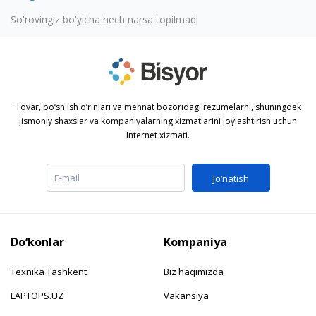
So'rovingiz bo'yicha hech narsa topilmadi
Tovar, bo‘sh ish o‘rinlari va mehnat bozoridagi rezumelarni, shuningdek
jismoniy shaxslar va kompaniyalarning xizmatlarini joylashtirish uchun
Internet xizmati.
Jo‘natish
Do‘konlar
Kompaniya
Texnika Tashkent
Biz haqimizda
LAPTOPS.UZ
Vakansiya