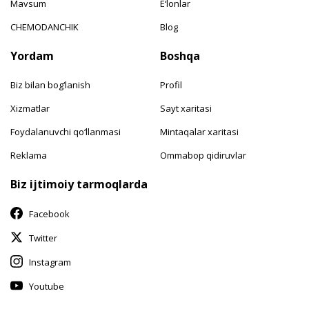
Mavsum
E‘lonlar
CHEMODANCHIK
Blog
Yordam
Boshqa
Biz bilan bog‘lanish
Profil
Xizmatlar
Sayt xaritasi
Foydalanuvchi qo‘llanmasi
Mintaqalar xaritasi
Reklama
Ommabop qidiruvlar
Biz ijtimoiy tarmoqlarda
Facebook
Twitter
Instagram
Youtube